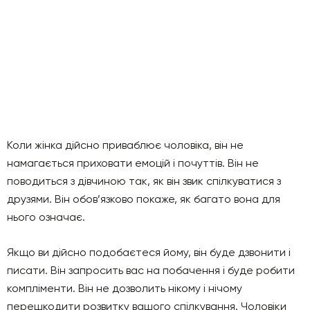
Коли жінка дійсно приваблює чоловіка, він не
намагається приховати емоцій і почуттів. Він не
поводиться з дівчиною так, як він звик спілкуватися з
друзями. Він обов’язково покаже, як багато вона для
нього означає.
Якщо ви дійсно подобаєтеся йому, він буде дзвонити і
писати. Він запросить вас на побачення і буде робити
компліменти. Він не дозволить нікому і нічому
перешкодити розвитку вашого спілкування. Чоловіки