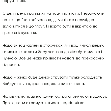
поруч з нею.
Є деякі речі, про які жінка повинна знати. Незважаючи
на те, що “полює” чоловік, дівчині теж необхідно
включитися в цю “гру”. Їй варто бути відкритою до
цього спілкування.
Якщо ви зацікавлені в стосунках, як і ваш «мисливець»,
ви можете подати йому «сигнал до дії»: бути милою і
чуйною. Все це може привести надалі до прекрасних
відносин.
Якщо ж жінка буде демонструвати тільки холодність і
байдужість, то, зрештою, залишиться одна.
Чоловіки, як правило, дуже гостро сприймають відмову.
Проте, вони отримують її частіше, ніж жінки.