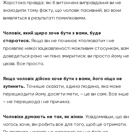
Жорстока правда: які б витончені виправдання ви не
знаходили тому факту, що чоловік пасивний, всі вони
виявляться в результаті помилковими.
Чоловік, який щиро хоче бути з вами, буде
старатися.
Якщо він не починає «полювати» і не
проявляє ніякої зацікавленості можливим стосункам, вам
доведеться рано чи пізно змиритися: ви просто йому не
цікаві. Все просто.
Якщо чоловік дійсно хоче бути з вами, його ніщо не
зупинить.
Точніше сказати, єдина людина, яка може
перешкодити йому досягти мети, – це ви самі. Все інше
– не перешкода і не причина.
Чоловіки думають не так, як жінки
. Усвідомивши, що він
чогось хоче, він робить все для того, щоб це отримати.
Як правило, чоловік не соромиться і не боїться