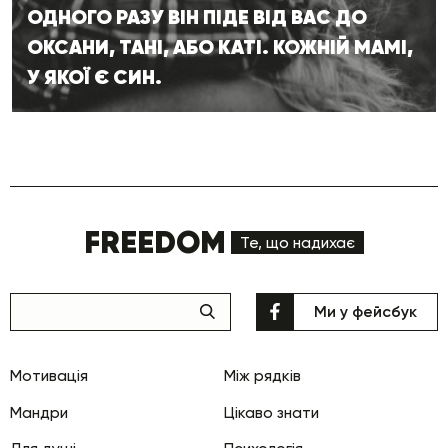
ОДНОГО РАЗУ ВІН ПІДЕ ВІД ВАС ДО
ОКСАНИ, ТАНІ, АБО КАТІ. КОЖНІЙ МАМІ,
У ЯКОЇ Є СИН.
FREEDOM
Те, що надихає
Ми у фейсбук
Мотивація
Між рядків
Мандри
Цікаво знати