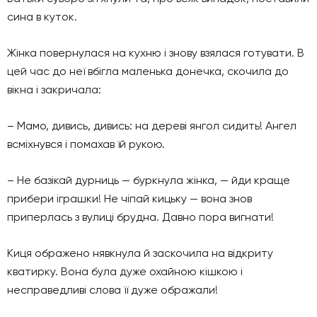
сина в куток.
Жінка повернулася на кухню і знову взялася готувати. В
цей час до неї вбігла маленька донечка, скочила до
вікна і закричала:
– Мамо, дивись, дивись: на дереві янгол сидить! Ангел
всміхнувся і помахав їй рукою.
– Не базікай дурниць — буркнула жінка, — йди краще
прибери іграшки! Не чіпай кицьку — вона знов
приперлась з вулиці брудна. Давно пора вигнати!
Киця ображено нявкнула й заскочила на відкриту
кватирку. Вона була дуже охайною кішкою і
несправедливі слова її дуже ображали!