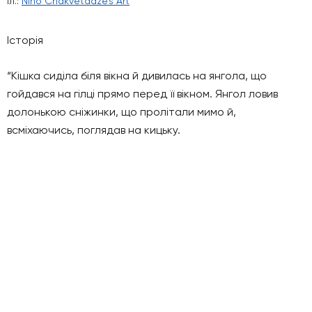
Іл.:
Nino Chakvetadze’s Art
Історія
“Кішка сиділа біля вікна й дивилась на янгола, що
гойдався на гілці прямо перед її вікном. Янгол ловив
долонькою сніжинки, що пролітали мимо й,
всміхаючись, поглядав на кицьку.