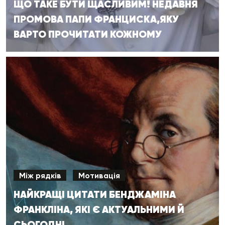
ЩО ТАКЕ БУТИ ЩАСЛИВИМ! НЕДАВНЯ
ПРОМОВА ПАПИ ФРАНЦИСКА,ЯКУ
ВАРТО ПРОЧИТАТИ КОЖНОМУ
Між рядків
Мотивація
НАЙКРАЩІ ЦИТАТИ БЕНДЖАМІНА
ФРАНКЛІНА, ЯКІ Є АКТУАЛЬНИМИ Й
СЬОГОДНІ