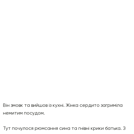
Він змовк та вийшов із кухні. Жінка сердито загриміла
немитим посудом.
Тут почулося рюмсання сина та гнівні крики батька. З