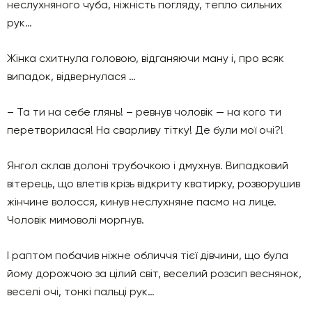
неслухняного чуба, ніжність погляду, тепло сильних
рук…
Жінка схитнула головою, відганяючи ману і, про всяк
випадок, відвернулася …
– Та ти на себе глянь! – ревнув чоловік — на кого ти
перетворилася! На сварливу тітку! Де були мої очі?!
Янгол склав долоні трубочкою і дмухнув. Випадковий
вітерець, що влетів крізь відкриту кватирку, розворушив
жінчине волосся, кинув неслухняне пасмо на лице.
Чоловік мимоволі моргнув.
І раптом побачив ніжне обличчя тієї дівчини, що була
йому дорожчою за цілий світ, веселий розсип веснянок,
веселі очі, тонкі пальці рук…