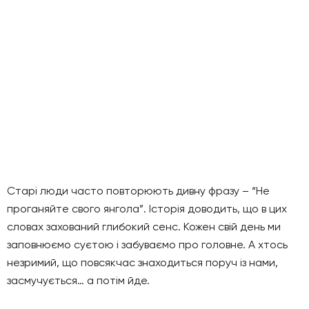
Старі люди часто повторюють дивну фразу – “Не
проганяйте свого янгола”. Історія доводить, що в цих
словах захований глибокий сенс. Кожен свій день ми
заповнюємо суєтою і забуваємо про головне. А хтось
незримий, що повсякчас знаходиться поруч із нами,
засмучується… а потім йде.