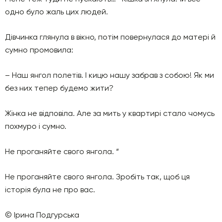
одно було жаль цих людей.
Дівчинка глянула в вікно, потім повернулася до матері й
сумно промовила:
– Наш янгол полетів. І кицю нашу забрав з собою! Як ми
без них тепер будемо жити?
Жінка не відповіла. Але за мить у квартирі стало чомусь
похмуро і сумно.
Не проганяйте свого янгола. “
Не проганяйте свого янгола. Зробіть так, щоб ця
історія була не про вас.
© Ірина Подгурська