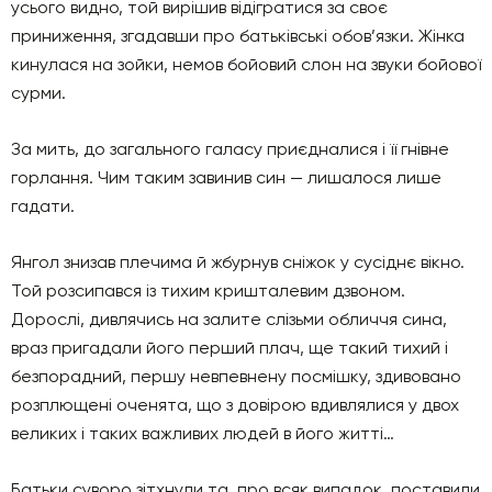
усього видно, той вирішив відігратися за своє
приниження, згадавши про батьківські обов’язки. Жінка
кинулася на зойки, немов бойовий слон на звуки бойової
сурми.
За мить, до загального галасу приєдналися і її гнівне
горлання. Чим таким завинив син — лишалося лише
гадати.
Янгол знизав плечима й жбурнув сніжок у сусіднє вікно.
Той розсипався із тихим кришталевим дзвоном.
Дорослі, дивлячись на залите слізьми обличчя сина,
враз пригадали його перший плач, ще такий тихий і
безпорадний, першу невпевнену посмішку, здивовано
розплющені оченята, що з довірою вдивлялися у двох
великих і таких важливих людей в його житті…
Батьки суворо зітхнули та, про всяк випадок, поставили