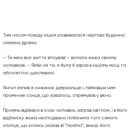
Тим часом позаду кішки розвивалася чергова буденна
сімейна драма.
– Ти мені все життя зіпсував! – волала жінка своєму
чоловікові. – Якби не ти, я була б зараз в іншому місці та
абсолютно щасливою!
Янгол зліпив зі сніжинок дзеркальце і, піймавши ним
промінчик сонця, що ховалось, спрямував у вікно.
Промінь відбився в очах чоловіка, заграв світлом, і в його
відблиску жінка несподівано побачила того самого
хлопця, що колись сказав їй “люблю”, вихор його