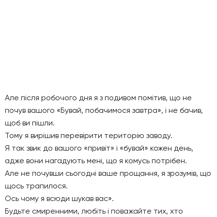
Але після робочого дня я з подивом помітив, що не
почув вашого «Бувай, побачимося завтра», і не бачив,
щоб ви пішли.
Тому я вирішив перевірити територію заводу.
Я так звик до вашого «привіт» і «бувай» кожен день,
адже вони нагадують мені, що я комусь потрібен.
Але не почувши сьогодні ваше прощання, я зрозумів, що
щось трапилося.
Ось чому я всюди шукав вас».
Будьте смиренними, любіть і поважайте тих, хто