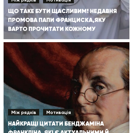
ЩО ТАКЕ БУТИ ЩАСЛИВИМ! НЕДАВНЯ
ПРОМОВА ПАПИ ФРАНЦИСКА,ЯКУ
ВАРТО ПРОЧИТАТИ КОЖНОМУ
Між рядків
Мотивація
НАЙКРАЩІ ЦИТАТИ БЕНДЖАМІНА
ФРАНКЛІНА, ЯКІ Є АКТУАЛЬНИМИ Й