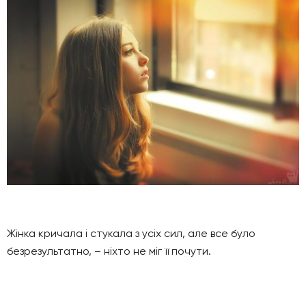
Жінка кричала і стукала з усіх сил, але все було
безрезультатно, – ніхто не міг її почути.