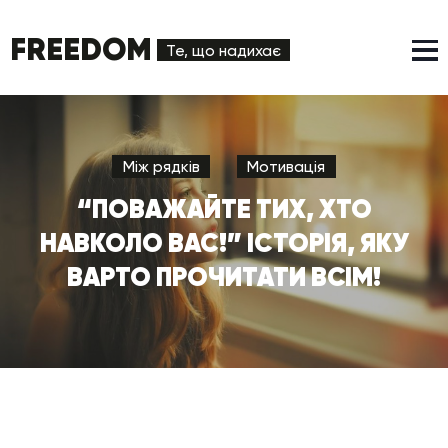
FREEDOM
Те, що надихає
Між рядків
Мотивація
“ПОВАЖАЙТЕ ТИХ, ХТО
НАВКОЛО ВАС!” ІСТОРІЯ, ЯКУ
ВАРТО ПРОЧИТАТИ ВСІМ!