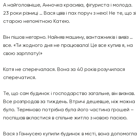
А найголовніше, Анночка красива, фігуриста і молода.
23 роки різниці … Вася цвів і пах поруч з нею! Не те, що зі
старою непомітною Катею.
Він пішов негарно. Найняв машину, вантажників і вивіз …
все. «Ти жодного дня не працювала! Це все купив я, на
свою зарплату!»
Катя не сперечалася. Вона за 40 років розучилася
сперечатися.
Те, що сам будинок і господарство загальне, він визнав.
Все розпродав за тиждень. Втричі дешевше, ніж можна
було. Терміново потрібна була його частина грошей –
поспішав вкластися в спільне житло з новою пасією.
Вася з Ганнусею купили будинок в місті, вона допомогла