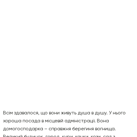
Всім здавалося, що вони живуть душа в душу. У нього
хороша посада в місцевій адміністрації. Вона
домогосподарка – справжня берегиня вогнища.
Великий будинок, город, кури, качки, кози, сад з