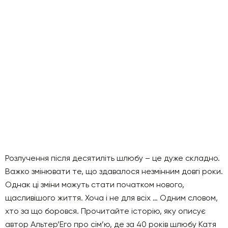
Розлучення після десятиліть шлюбу – це дуже складно.
Важко змінювати те, що здавалося незмінним довгі роки.
Однак ці зміни можуть стати початком нового,
щасливішого життя. Хоча і не для всіх … Одним словом,
хто за що боровся. Прочитайте історію, яку описує
автор Альтер’Его про сім’ю, де за 40 років шлюбу Катя