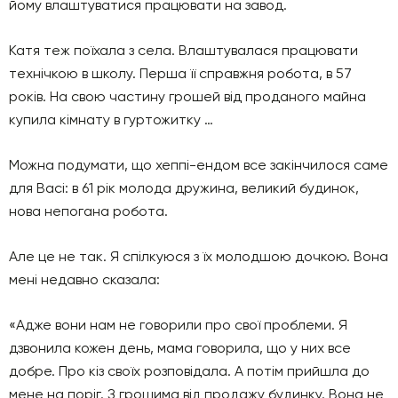
йому влаштуватися працювати на завод.
Катя теж поїхала з села. Влаштувалася працювати
технічкою в школу. Перша її справжня робота, в 57
років. На свою частину грошей від проданого майна
купила кімнату в гуртожитку …
Можна подумати, що хеппі-ендом все закінчилося саме
для Васі: в 61 рік молода дружина, великий будинок,
нова непогана робота.
Але це не так. Я спілкуюся з їх молодшою ​​дочкою. Вона
мені недавно сказала:
«Адже вони нам не говорили про свої проблеми. Я
дзвонила кожен день, мама говорила, що у них все
добре. Про кіз своїх розповідала. А потім прийшла до
мене на поріг. З грошима від продажу будинку. Вона не