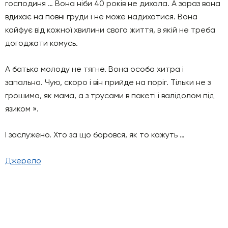
господиня … Вона ніби 40 років не дихала. А зараз вона
вдихає на повні груди і не може надихатися. Вона
кайфує від кожної хвилини свого життя, в якій не треба
догоджати комусь.
А батько молоду не тягне. Вона особа хитра і
запальна. Чую, скоро і він прийде на поріг. Тільки не з
грошима, як мама, а з трусами в пакеті і валідолом під
язиком ».
І заслужено. Хто за що боровся, як то кажуть …
Джерело