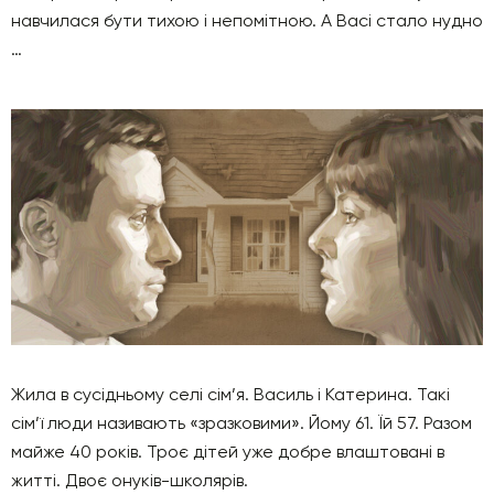
навчилася бути тихою і непомітною. А Васі стало нудно
…
Жила в сусідньому селі сім’я. Василь і Катерина. Такі
сім’ї люди називають «зразковими». Йому 61. Їй 57. Разом
майже 40 років. Троє дітей уже добре влаштовані в
житті. Двоє онуків-школярів.