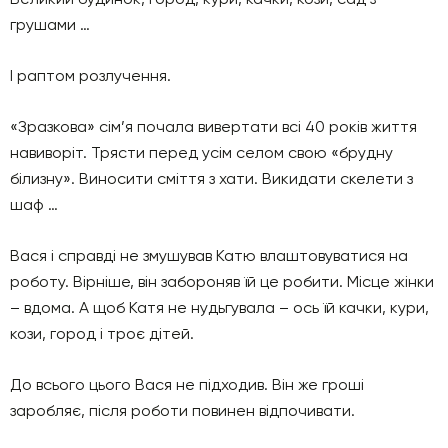
грушами …
І раптом розлучення.
«Зразкова» сім’я почала вивертати всі 40 років життя
навиворіт. Трясти перед усім селом свою «брудну
білизну». Виносити сміття з хати. Викидати скелети з
шаф …
Вася і справді не змушував Катю влаштовуватися на
роботу. Вірніше, він забороняв їй це робити. Місце жінки
– вдома. А щоб Катя не нудьгувала – ось їй качки, кури,
кози, город і троє дітей.
До всього цього Вася не підходив. Він же гроші
заробляє, після роботи повинен відпочивати.