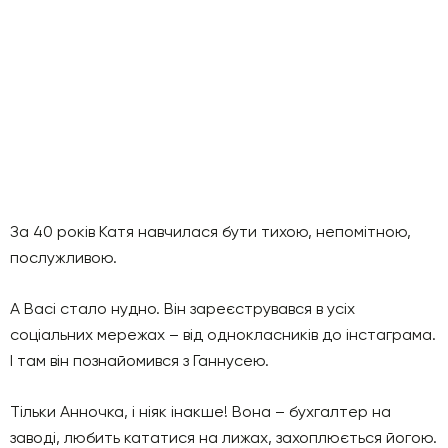
За 40 років Катя навчилася бути тихою, непомітною,
послужливою.
А Васі стало нудно. Він зареєструвався в усіх
соціальних мережах – від однокласників до інстаграма.
І там він познайомився з Ганнусею.
Тільки Анночка, і ніяк інакше! Вона – бухгалтер на
заводі, любить кататися на лижах, захоплюється йогою.