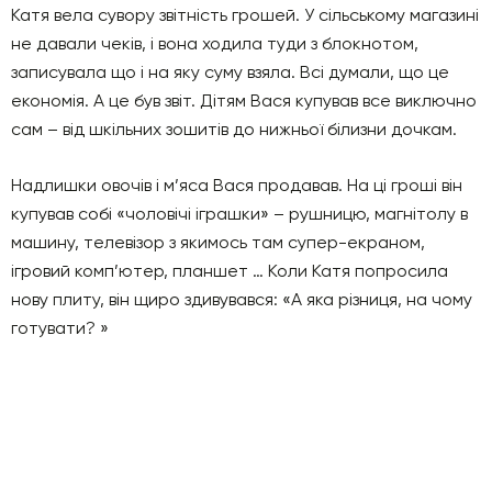
Катя вела сувору звітність грошей. У сільському магазині
не давали чеків, і вона ходила туди з блокнотом,
записувала що і на яку суму взяла. Всі думали, що це
економія. А це був звіт. Дітям Вася купував все виключно
сам – від шкільних зошитів до нижньої білизни дочкам.
Надлишки овочів і м’яса Вася продавав. На ці гроші він
купував собі «чоловічі іграшки» – рушницю, магнітолу в
машину, телевізор з якимось там супер-екраном,
ігровий комп’ютер, планшет … Коли Катя попросила
нову плиту, він щиро здивувався: «А яка різниця, на чому
готувати? »