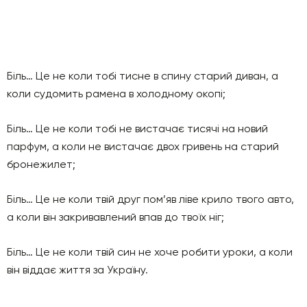
Біль… Це не коли тобі тисне в спину старий диван, а
коли судомить рамена в холодному окопі;
Біль… Це не коли тобі не вистачає тисячі на новий
парфум, а коли не вистачає двох гривень на старий
бронежилет;
Біль… Це не коли твій друг пом’яв ліве крило твого авто,
а коли він закривавлений впав до твоїх ніг;
Біль… Це не коли твій син не хоче робити уроки, а коли
він віддає життя за Україну.