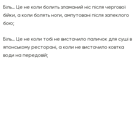
Біль… Це не коли болить зламаний ніс після чергової
бійки, а коли болять ноги, ампутовані після запеклого
бою;
Біль… Це не коли тобі не вистачило паличок для суші в
японському ресторані, а коли не вистачило ковтка
води на передовій;