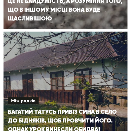
ЦЕ НЕ БАЙДУЖІСТЬ, А РОЗУМІННЯ ТОГО,
ЩО В ІНШОМУ МІСЦІ ВОНА БУДЕ
ЩАСЛИВІШОЮ
Між рядків
БАГАТИЙ ТАТУСЬ ПРИВІЗ СИНА В СЕЛО
ДО БІДНЯКІВ, ЩОБ ПРОВЧИТИ ЙОГО.
ОДНАК УРОК ВИНЕСЛИ ОБИДВА!