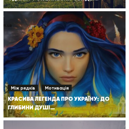
Між рядків
Мотивація
КРАСИВА ЛЕГЕНДА ПРО УКРАЇНУ: ДО
ГЛИБИНИ ДУШІ…