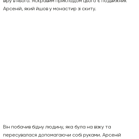
віру в нього. Яскравим прикладом цього є подвижник
Арсеній, який йшов у монастир зі скиту.
Він побачив бідну людину, яка була на візку та
пересувалася допомагаючи собі руками. Арсеній