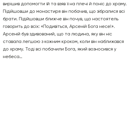
вирішив допомогти їй та взяв її на плечі й поніс до храму.
Підійшовши до монастиря він побачив, що зібралися всі
брати. Підійшовши ближче він почув, що настоятель
говорить до всіх: «Подивіться, Арсеній Бога несе!».
Арсеній був здивований, що та людина, яку він ніс
ставала легшою з кожним кроком, коли він наближався
до храму. Тоді всі побачили Бога, який возносився у
небеса…