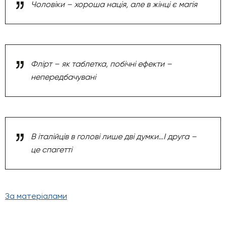
Чоловіки – хороша нація, але в жінці є магія
Флірт – як таблетка, побічні ефекти –
непередбачувані
В італійців в голові лише дві думки…І друга –
це спагетті
За матеріалами