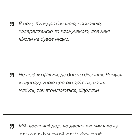
Я можу бути дратівливою, нервовою,
зосередженою та засмученою, але мені
ніколи не буває нудно.
Не люблю фільми, де багато біганини. Чомусь
я одразу думаю про акторів: ах, вони,
мабуть, так втомлюються, бідолахи.
Мій щасливий дар: на десять хвилин я можу
заснути у будь-який час і в будь-якій