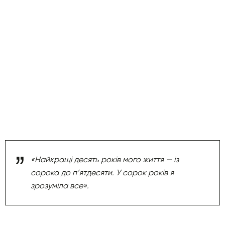
«Найкращі десять років мого життя — із
сорока до п’ятдесяти. У сорок років я
зрозуміла все».