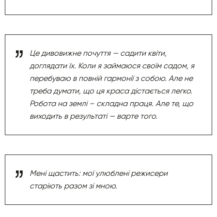
Це дивовижне почуття — садити квіти,
доглядати їх. Коли я займаюся своїм садом, я
перебуваю в повній гармонії з собою. Але не
треба думати, що ця краса дістається легко.
Робота на землі – складна праця. Але те, що
виходить в результаті — варте того.
Мені щастить: мої улюблені режисери
старіють разом зі мною.