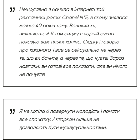
Нещодавно я бачила в інтернеті той
рекламний ролик Chanel N°5, в якому знялася
майже 40 років тому. Великий хіт,
виявляється! Я там сиджу в чорній сукні і
показую вам тільки коліно. Сиджу і говорю
про коханого, і все це сеkсуально не через
те, що ви бачите, а через те, що чуєте. Зараз
навпаки: ви готові все показати, але ви нічого
не почуєте.
Я не хотіла б повернути молодість і почати
все спочатку. Акторкам більше не
дозволяють бути індивідуальностями.