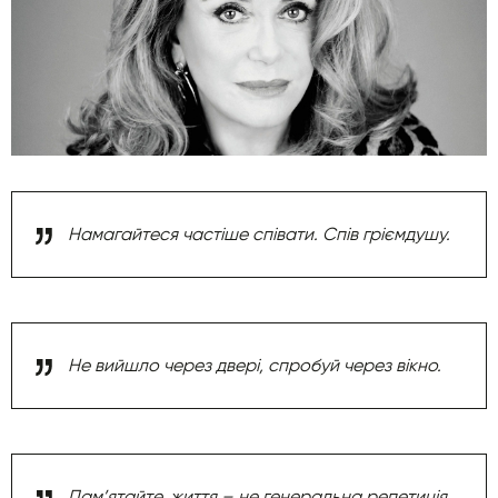
Намагайтеся частіше співати. Спів гріємдушу.
Не вийшло через двері, спробуй через вікно.
Пам’ятайте, життя – не генеральна репетиція,