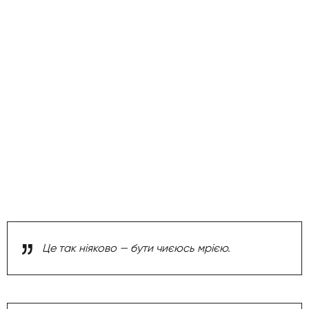
Це так ніяково — бути чиєюсь мрією.