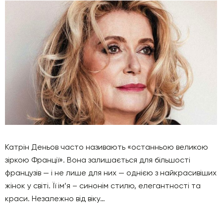
Катрін Деньов часто називають «останньою великою
зіркою Франції». Вона залишається для більшості
французів — і не лише для них — однією з найкрасивіших
жінок у світі. Її ім’я – синонім стилю, елегантності та
краси. Незалежно від віку…