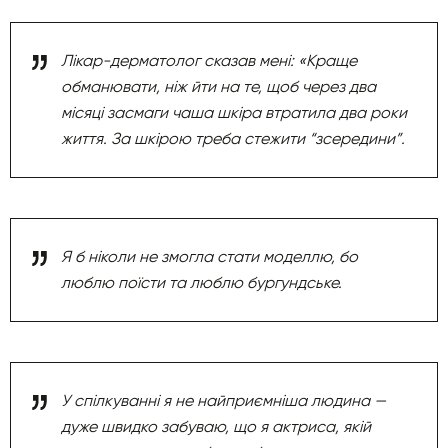
Лікар-дерматолог сказав мені: «Краще
обманювати, ніж йти на те, щоб через два
місяці засмаги чаша шкіра втратила два роки
життя. За шкірою треба стежити “зсередини”.
Я б ніколи не змогла стати моделлю, бо
люблю поїсти та люблю бургундське.
У спілкуванні я не найприємніша людина —
дуже швидко забуваю, що я актриса, якій