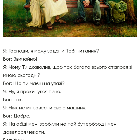
Я: Господи, я можу задати Тобі питання?
Бог: Звичайно!
Я: Чому Ти дозволив, щоб так багато всього сталося зі
мною сьогодні?
Бог: Що ти маєш на увазі?
Я: Ну, я прокинувся пізно.
Бог: Так.
Я: Ніяк не міг завести свою машину.
Бог: Добре.
Я: На обіді мені зробили не той бутерброд і мені
довелося чекати.