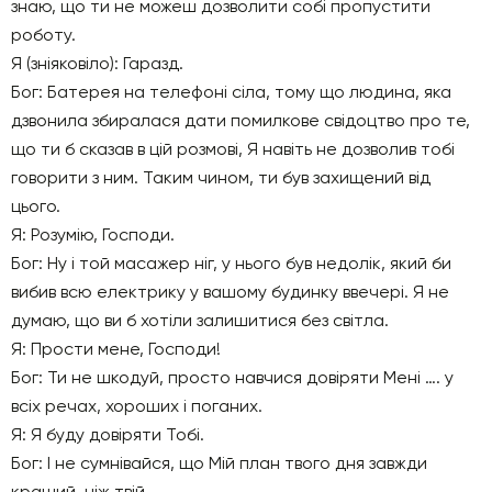
знаю, що ти не можеш дозволити собі пропустити
роботу.
Я (зніяковіло): Гаразд.
Бог: Батерея на телефоні сіла, тому що людина, яка
дзвонила збиралася дати помилкове свідоцтво про те,
що ти б сказав в цій розмові, Я навіть не дозволив тобі
говорити з ним. Таким чином, ти був захищений від
цього.
Я: Розумію, Господи.
Бог: Ну і той масажер ніг, у нього був недолік, який би
вибив всю електрику у вашому будинку ввечері. Я не
думаю, що ви б хотіли залишитися без світла.
Я: Прости мене, Господи!
Бог: Ти не шкодуй, просто навчися довіряти Мені …. у
всіх речах, хороших і поганих.
Я: Я буду довіряти Тобі.
Бог: І не сумнівайся, що Мій план твого дня завжди
кращий, ніж твій.