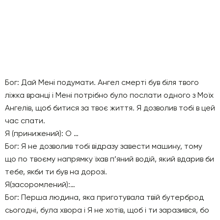
Бог: Дай Мені подумати. Ангел смерті був біля твого
ліжка вранці і Мені потрібно було послати одного з Моїх
Ангелів, щоб битися за твоє життя. Я дозволив тобі в цей
час спати.
Я (принижений): O …
Бог: Я не дозволив тобі відразу завести машину, тому
що по твоєму напрямку їхав п’яний водій, який вдарив би
тебе, якби ти був на дорозі.
Я(засоромлений):…
Бог: Перша людина, яка приготувала твій бутерброд
сьогодні, була хвора і Я не хотів, щоб і ти заразився, бо