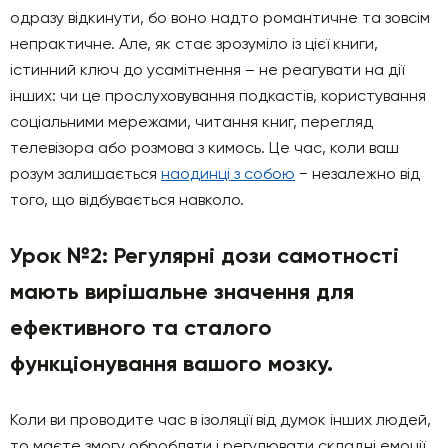
одразу відкинути, бо воно надто романтичне та зовсім
непрактичне. Але, як стає зрозуміло із цієї книги,
істинний ключ до усамітнення – не реагувати на дії
інших: чи це прослуховування подкастів, користування
соціальними мережами, читання книг, перегляд
телевізора або розмова з кимось. Це час, коли ваш
розум залишається
наодинці з собою
− незалежно від
того, що відбувається навколо.
Урок №2: Регулярні дози самотності
мають вирішальне значення для
ефективного та сталого
функціонування вашого мозку.
Коли ви проводите час в ізоляції від думок інших людей,
то маєте змогу обробляти і регулювати складні емоції.