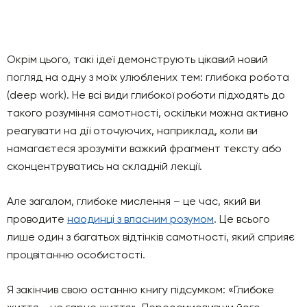
Окрім цього, такі ідеї демонструють цікавий новий
погляд на одну з моїх улюблених тем: глибока робота
(deep work). Не всі види глибокої роботи підходять до
такого розуміння самотності, оскільки можна активно
реагувати на дії оточуючих, наприклад, коли ви
намагаєтеся зрозуміти важкий фрагмент тексту або
сконцентруватись на складній лекції.
Але загалом, глибоке мислення – це час, який ви
проводите
наодинці з власним розумом
. Це всього
лише один з багатьох відтінків самотності, який сприяє
процвітанню особистості.
Я закінчив свою останню книгу підсумком: «Глибоке