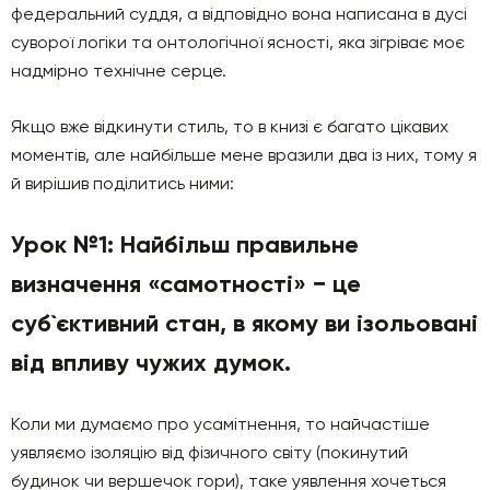
федеральний суддя, а відповідно вона написана в дусі
суворої логіки та онтологічної ясності, яка зігріває моє
надмірно технічне серце.
Якщо вже відкинути стиль, то в книзі є багато цікавих
моментів, але найбільше мене вразили два із них, тому я
й вирішив поділитись ними:
Урок №1: Найбільш правильне
визначення «самотності» − це
суб`єктивний стан, в якому ви ізольовані
від впливу чужих думок.
Коли ми думаємо про усамітнення, то найчастіше
уявляємо ізоляцію від фізичного світу (покинутий
будинок чи вершечок гори), таке уявлення хочеться