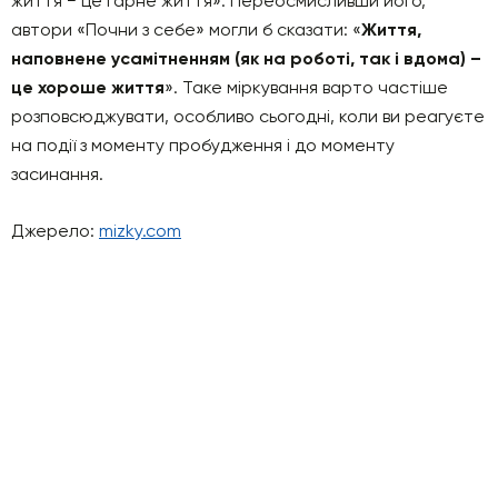
життя − це гарне життя». Переосмисливши його,
автори «Почни з себе» могли б сказати: «
Життя,
наповнене усамітненням (як на роботі, так і вдома) –
це хороше життя
». Таке міркування варто частіше
розповсюджувати, особливо сьогодні, коли ви реагуєте
на події з моменту пробудження і до моменту
засинання.
Джерело:
mizky.com