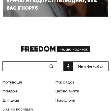
КРИЧАТИ? ВІДПУСТІТЬ ЛЮДИНУ, ЯКА
ВАС ІГНОРУЄ
FREEDOM
Те, що надихає
Ми у фейсбук
Мотивація
Між рядків
Мандри
Цікаво знати
Для душі
Психологія
5 хв на посмішку