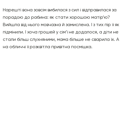
Нарешті вона зовсім вибилася з сил і відправилася за
порадою до рабина: як стати хорошою матір’ю?
Вийшла від нього мовчазна й замислена. І з тих пір її як
підмінили. І хоча грошей у сім’ї не додалося, а діти не
стали більш слухняними, мама більше не сварила їх. А
на обличчі її розквітла привітна посмішка.