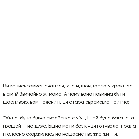
Ви колись замислювалися, хто відповідає за мікроклімат
в сім’ї? Звичайно ж, мама. А чому вона повинна бути
щасливою, вам пояснить ця стара єврейська притча:
“Жила-була бідна єврейська сім’я. Дітей було багато, а
грошей — не дуже. Бідна мати без кінця готувала, прала
і голосно скаржилась на нещасне і важке життя.