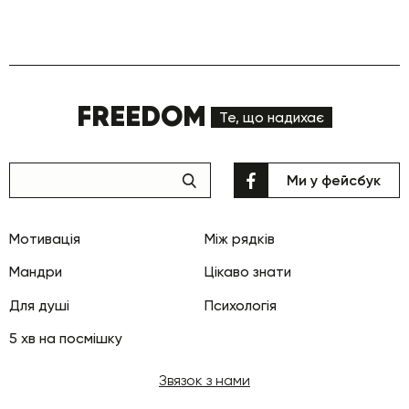
FREEDOM
Те, що надихає
Ми у фейсбук
Мотивація
Між рядків
Мандри
Цікаво знати
Для душі
Психологія
5 хв на посмішку
Звязок з нами