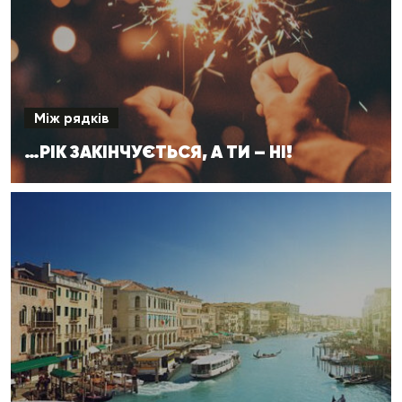
Між рядків
…РІК ЗАКІНЧУЄТЬСЯ, А ТИ – НІ!