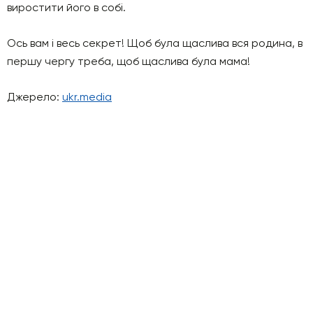
виростити його в собі.
Ось вам і весь секрет! Щоб була щаслива вся родина, в
першу чергу треба, щоб щаслива була мама!
Джерело:
ukr.media