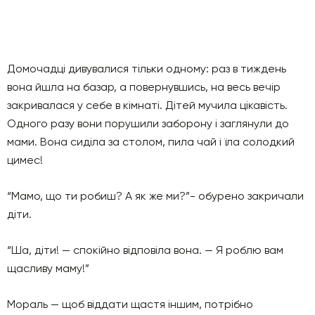
Домочадці дивувалися тільки одному: раз в тиждень
вона йшла на базар, а повернувшись, на весь вечір
закривалася у себе в кімнаті. Дітей мучила цікавість.
Одного разу вони порушили заборону і заглянули до
мами. Вона сиділа за столом, пила чай і їла солодкий
цимес!
“Мамо, що ти робиш? А як же ми?”- обурено закричали
діти.
“Ша, діти! — спокійно відповіла вона. — Я роблю вам
щасливу маму!”
Мораль — щоб віддати щастя іншим, потрібно