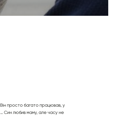
. Він просто багато працював, у
и… Син любив маму, але часу не