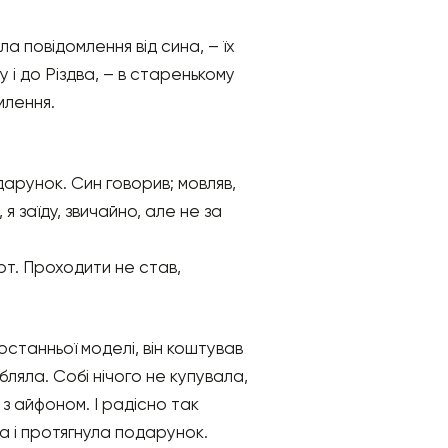
а повідомлення від сина, – їх
 і до Різдва, – в старенькому
млення.
дарунок. Син говорив; мовляв,
я заїду, звичайно, але не за
торт. Проходити не став,
станньої моделі, він коштував
ляла. Собі нічого не купувала,
з айфоном. І радісно так
ла і протягнула подарунок.