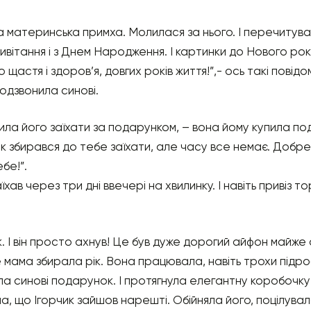
а материнська примха. Молилася за нього. І перечитувал
ривітання і з Днем Народження. І картинки до Нового року
щастя і здоров’я, довгих років життя!”,- ось такі повідо
подзвонила синові.
ила його заїхати за подарунком, – вона йому купила по
ак збирався до тебе заїхати, але часу все немає. Добре, 
бе!”.
аїхав через три дні ввечері на хвилинку. І навіть привіз 
 І він просто ахнув! Це був дуже дорогий айфон майже о
 мама збирала рік. Вона працювала, навіть трохи підроб
ла синові подарунок. І протягнула елегантну коробочку 
а, що Ігорчик зайшов нарешті. Обійняла його, поцілува