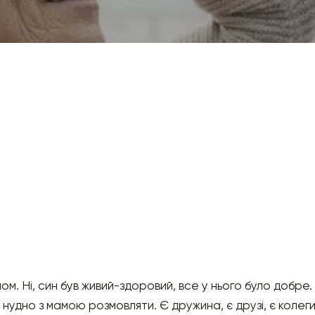
ом. Ні, син був живий-здоровий, все у нього було добре
 нудно з мамою розмовляти. Є дружина, є друзі, є колег