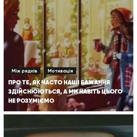
Між рядків
Мотивація
ПРО ТЕ, ЯК ЧАСТО НАШІ БАЖАННЯ
ЗДІЙСНЮЮТЬСЯ, А МИ НАВІТЬ ЦЬОГО
НЕ РОЗУМІЄМО