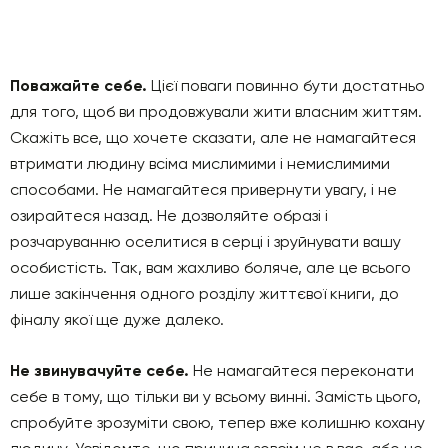
Поважайте себе.
Цієї поваги повинно бути достатньо
для того, щоб ви продовжували жити власним життям.
Скажіть все, що хочете сказати, але не намагайтеся
втримати людину всіма мислимими і немислимими
способами. Не намагайтеся привернути увагу, і не
озирайтеся назад. Не дозволяйте образі і
розчаруванню оселитися в серці і зруйнувати вашу
особистість. Так, вам жахливо боляче, але це всього
лише закінчення одного розділу життєвої книги, до
фіналу якої ще дуже далеко.
Не звинувачуйте себе.
Не намагайтеся переконати
себе в тому, що тільки ви у всьому винні. Замість цього,
спробуйте зрозуміти свою, тепер вже колишню кохану