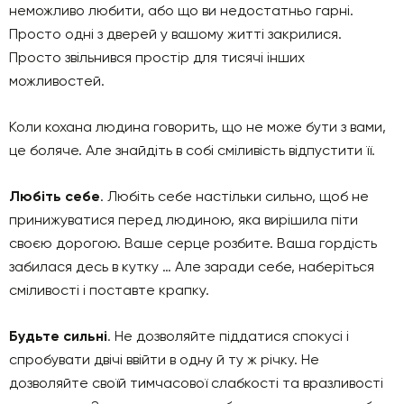
неможливо любити, або що ви недостатньо гарні.
Просто одні з дверей у вашому житті закрилися.
Просто звільнився простір для тисячі інших
можливостей.
Коли кохана людина говорить, що не може бути з вами,
це боляче. Але знайдіть в собі сміливість відпустити її.
Любіть себе
. Любіть себе настільки сильно, щоб не
принижуватися перед людиною, яка вирішила піти
своєю дорогою. Ваше серце розбите. Ваша гордість
забилася десь в кутку … Але заради себе, наберіться
сміливості і поставте крапку.
Будьте сильні
. Не дозволяйте піддатися спокусі і
спробувати двічі ввійти в одну й ту ж річку. Не
дозволяйте своїй тимчасової слабкості та вразливості