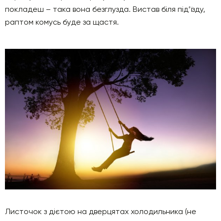
покладеш – така вона безглузда. Вистав біля під’їзду,
раптом комусь буде за щастя.
Листочок з дієтою на дверцятах холодильника (не