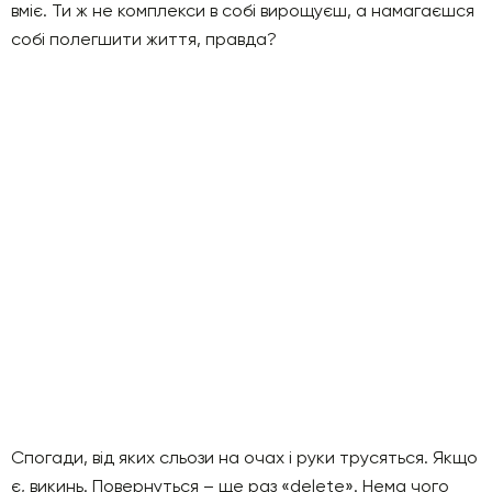
вміє. Ти ж не комплекси в собі вирощуєш, а намагаєшся
собі полегшити життя, правда?
Спогади, від яких сльози на очах і руки трусяться. Якщо
є, викинь. Повернуться – ще раз «delete». Нема чого