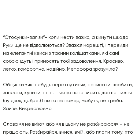
“Стосунки-валізи”- коли нести важко, а кинути шкода.
Руки ще не відвалюються? Зважся нарешті, і перейди
на елегантні кейси з такими коліщатками, які самі
собою їдуть і приносять тобі задоволення. Красиво,
легко, комфортно, надійно. Метафора зрозуміла?
Обіцянки «як-небудь перетнутися», написати, зробити,
занести, купити, і т. п. – якщо воно висить довше тижня
(ну двох, добре!) І ніхто не помер, мабуть, не треба.
Зайве. Викреслюємо.
Слова «я не вмію» або «я в цьому не розбираюся» – не
працюють. Розбирайся, вчися, вмій, або плати тому, хто