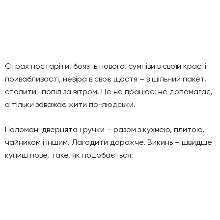
Страх постаріти, боязнь нового, сумніви в своїй красі і
привабливості, невіра в своє щастя – в щільний пакет,
спалити і попіл за вітром. Це не працює: не допомагає,
а тільки заважає жити по-людськи.
Поломані дверцята і ручки – разом з кухнею, плитою,
чайником і іншим. Лагодити дорожче. Викинь – швидше
купиш нове, таке, як подобається.