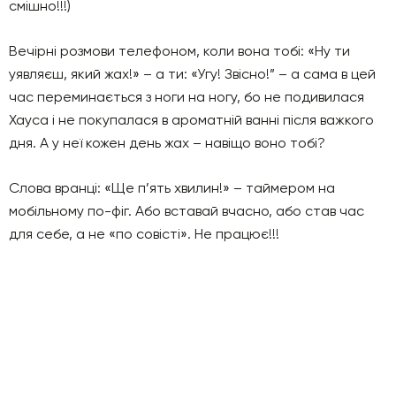
смішно!!!)
Вечірні розмови телефоном, коли вона тобі: «Ну ти
уявляєш, який жах!» – а ти: «Угу! Звісно!” – а сама в цей
час переминається з ноги на ногу, бо не подивилася
Хауса і не покупалася в ароматній ванні після важкого
дня. А у неї кожен день жах – навіщо воно тобі?
Слова вранці: «Ще п’ять хвилин!» – таймером на
мобільному по-фіг. Або вставай вчасно, або став час
для себе, а не «по совісті». Не працює!!!