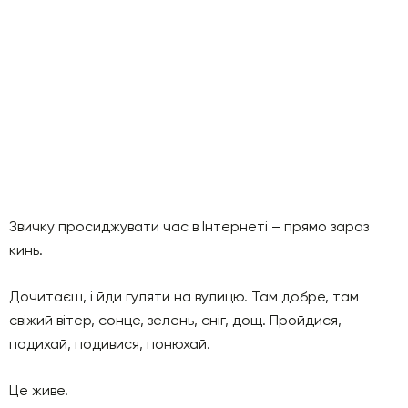
Звичку просиджувати час в Інтернеті – прямо зараз
кинь.
Дочитаєш, і йди гуляти на вулицю. Там добре, там
свіжий вітер, сонце, зелень, сніг, дощ. Пройдися,
подихай, подивися, понюхай.
Це живе.