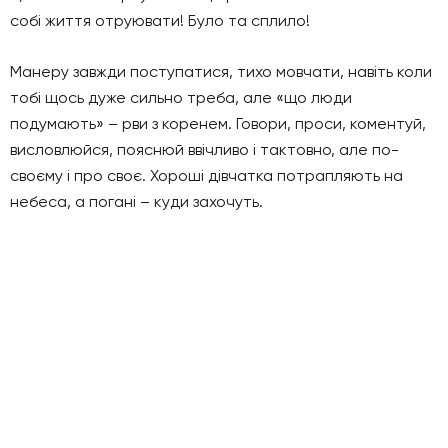
собі життя отруювати! Було та сплило!
Манеру завжди поступатися, тихо мовчати, навіть коли
тобі щось дуже сильно треба, але «що люди
подумають» – рви з коренем. Говори, проси, коментуй,
висловлюйся, пояснюй ввічливо і тактовно, але по-
своєму і про своє. Хороші дівчатка потрапляють на
небеса, а погані – куди захочуть.