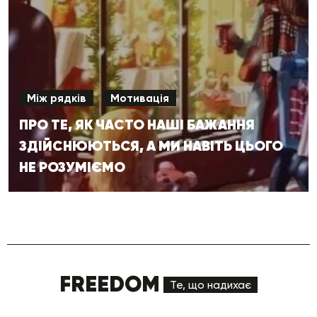
Між рядків
Мотивація
ПРО ТЕ, ЯК ЧАСТО НАШІ БАЖАННЯ
ЗДІЙСНЮЮТЬСЯ, А МИ НАВІТЬ ЦЬОГО
НЕ РОЗУМІЄМО
FREEDOM
Те, що надихає