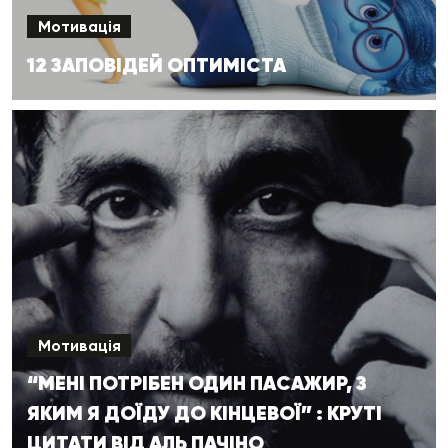
Мотивація
12 ЗАПОВІДЕЙ ОПТИМІСТА
Мотивація
“МЕНІ ПОТРІБЕН ОДИН ПАСАЖИР, З
ЯКИМ Я ДОЇДУ ДО КІНЦЕВОЇ” : КРУТІ
ЦИТАТИ ВІД АЛЬ ПАЧІНО