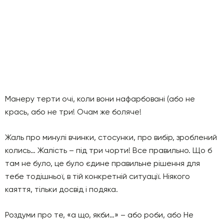
Манеру терти очі, коли вони нафарбовані (або не
крась, або не три! Очам же боляче!
Жаль про минулі вчинки, стосунки, про вибір, зроблений
колись… Жалість – під три чорти! Все правильно. Що б
там не було, це було єдине правильне рішення для
тебе тодішньої, в тій конкретній ситуації. Ніякого
каяття, тільки досвід і подяка.
Роздуми про те, «а що, якби…» – або роби, або Не