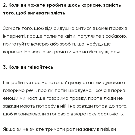
2. Коли ви можете зробити щось корисне, замість
того, щоб виливати злість
Замість того, щоб відчайдушно битися в коментарях в
інтернеті, краще полийте квіти, погуляйте з собакою,
приготуйте вечерю або зробіть що-небудь ще
корисне. Не варто витрачати час на безглузді речі.
3. Коли ви гнівайтесь
Гнів робить з нас монстрів. У цьому стані ми думаємо і
говоримо речі, про які потім шкодуємо. І хоча в пориві
емоцій ми частіше говоримо правду, проте люди не
завжди мають потребу в ній і не завжди готові до того,
щоб їх занурювали з головою в жорстоку реальність.
Якщо ви не вмієте тримати рот на замку в гніві, ви