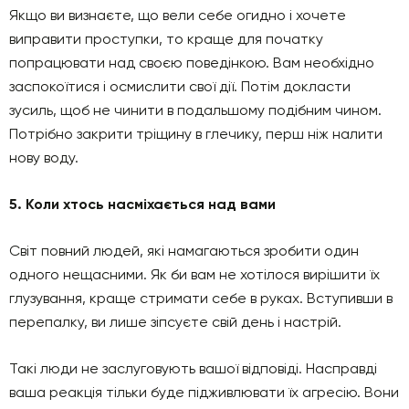
Якщо ви визнаєте, що вели себе огидно і хочете
виправити проступки, то краще для початку
попрацювати над своєю поведінкою. Вам необхідно
заспокоїтися і осмислити свої дії. Потім докласти
зусиль, щоб не чинити в подальшому подібним чином.
Потрібно закрити тріщину в глечику, перш ніж налити
нову воду.
5. Коли хтось насміхається над вами
Світ повний людей, які намагаються зробити один
одного нещасними. Як би вам не хотілося вирішити їх
глузування, краще стримати себе в руках. Вступивши в
перепалку, ви лише зіпсуєте свій день і настрій.
Такі люди не заслуговують вашої відповіді. Насправді
ваша реакція тільки буде підживлювати їх агресію. Вони