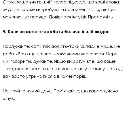
Отже, якщо внутрішній голос підказує, що ваші слова
змусять вас же випробувати приниження, то, цілком
можливо, це правда. Довіртеся інтуїції. Промовчіть.
9. Коли ви можете зробити боляче іншій людині
Послухайте, світ і так досить-таки складне місце. Не
робіть його ще гіршим необачними висловами. Перш
ніж говорити, думайте. Якщо ви розумієте, що ваше
твердження негативно вплине на іншу людину, то тоді
вам варто утриматися від коментарів.
Не псуйте чужий день. Пам’ятайте, що карма дійсно
існує!