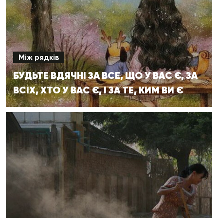
Між рядків
БУДЬТЕ ВДЯЧНІ ЗА ВСЕ, ЩО У ВАС Є, ЗА
ВСІХ, ХТО У ВАС Є, І ЗА ТЕ, КИМ ВИ Є