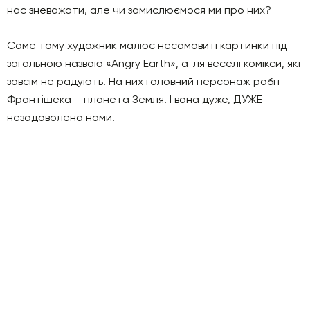
нас зневажати, але чи замислюємося ми про них?
Саме тому художник малює несамовиті картинки під
загальною назвою «Angry Earth», а-ля веселі комікси, які
зовсім не радують. На них головний персонаж робіт
Франтішека – планета Земля. І вона дуже, ДУЖЕ
незадоволена нами.