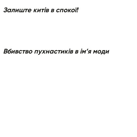
Залиште китів в спокої!
Вбивство пухнастиків в ім’я моди