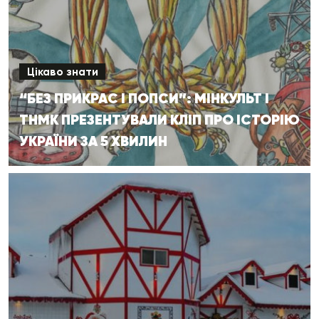
Цікаво знати
“БЕЗ ПРИКРАС І ПОПСИ”: МІНКУЛЬТ І
ТНМК ПРЕЗЕНТУВАЛИ КЛІП ПРО ІСТОРІЮ
УКРАЇНИ ЗА 5 ХВИЛИН