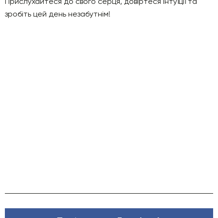
Прислухайтеся до свого серця, довіртеся інтуїції та
зробіть цей день незабутнім!