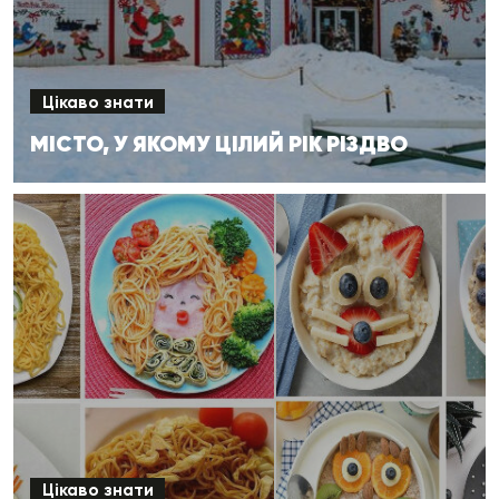
Цікаво знати
МІСТО, У ЯКОМУ ЦІЛИЙ РІК РІЗДВО
Цікаво знати