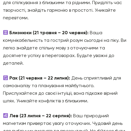
для спілкування з близькими та рідними. Приділіть час
творчості, знайдіть гармонію в простоті. Уникайте
перевтоми.
Близнюки (21 травня – 20 червня):
Ваша
комунікабельність та гострий розум сьогодні на піку. Ви
легко знайдете спільну мову з оточуючими та
досягнете успіху в переговорах. Будьте уважні до
деталей.
Рак (21 червня – 22 липня):
День сприятливий для
самоаналізу та планування майбутнього.
Прислухайтеся до своєї інтуїції, вона підкаже вірний
шлях. Уникайте конфліктів з близькими.
Лев (23 липня – 22 серпня):
Ваш природний
магнетизм привертає увагу оточуючих. Чудовий день
для публічних виступів та презентацій. Не бійтеся бути