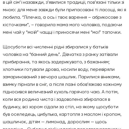
в цій сім’ї назавжди, з’явилися традиції, пов’язані тільки зі
мною: для мене завжди були припасовані ті ласощі, які я
любила. “Лілечка, а ось і твоє варення – абрикосове з
кісточками”, – говорила мама мого чоловіка, подаючи
мені чай у “моїй” чащці і приносячи мені “мої” тапочки.
Щосуботи всі численні рідні збиралися у батьків
чоловіка на “банний день”. Дівчатка з ранку затівали
прибирання, та якось задерикувато, з бажанням;
хлопчики готували дрова, носили воду, перевіряли
замаринований з вечора шашлик. Парилися віниками,
взимку пірнали в сніг, а після лазні обов’язково кожному
підносився величезний кухоль гарячого чаю. А потім,
коли вся родина чиста і задоволена збиралася в
будинку, всі хором сідали за стіл, на якому щосуботи
був оселедець, цибулька, картопля з маслом і кропом,
шашличок, дітям — лимонад, дорослим — щось