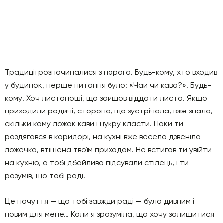
Традиції розпочиналися з порога. Будь-кому, хто входив
у будинок, перше питання було: «Чай чи кава?». Будь-
кому! Хоч листоноші, що зайшов віддати листа. Якщо
приходили родичі, сторона, що зустрічала, вже знала,
скільки кому ложок кави і цукру класти. Поки ти
роздягався в коридорі, на кухні вже весело дзвеніла
ложечка, втішена твоїм приходом. Не встигав ти увійти
на кухню, а тобі дбайливо підсували стілець, і ти
розумів, що тобі раді.
Це почуття — що тобі завжди раді — було дивним і
новим для мене… Коли я зрозуміла, що хочу залишитися