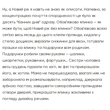
Ну, а Новий рік я навіть не знаю як описати. Напевно, за
концентрацією почуття спорідненості це було як
десять “банних днів” одразу. Обов’язково ялинка — як
може бути, щоб Новий рік без ялинки? Обов’язково всією
сім’єю весь місяць до цього клеїли гірлянди, кидали у
стелю дощиком, вирізали сніжинки для вікон, готували
іграшки на ялинку та подарунки всім родичам.
Подарунки робили своїми руками — шалики,
шкарпетки, рукавички, фартушки… Сестри чоловіка
весь грудень пурхали по хаті, як феї та прикрашали
його, як хотіли. Мама не перешкоджала, взагалі ніяк не
забороняла їм розмальовувати, наприклад, дзеркала
зубною пастою, завішувати саморобними гірляндами
отвори дверей, прикрашати ялинку жахливими з
погляду дизайну речами.