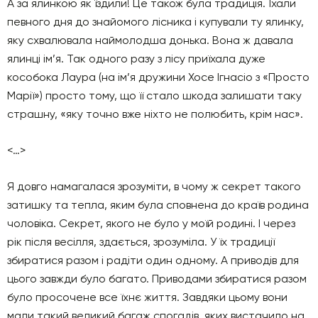
А за ялинкою як їздили! Це також була традиція. Їхали
певного дня до знайомого лісника і купували ту ялинку,
яку схвалювала наймолодша донька. Вона ж давала
ялинці ім’я. Так одного разу з лісу приїхала дуже
кособока Лаура (на ім’я дружини Хосе Ігнасіо з «Просто
Марії») просто тому, що її стало шкода залишати таку
страшну, «яку точно вже ніхто не полюбить, крім нас».
<…>
Я довго намагалася зрозуміти, в чому ж секрет такого
затишку та тепла, яким була сповнена до країв родина
чоловіка. Секрет, якого не було у моїй родині. І через
рік після весілля, здається, зрозуміла. У їх традиції
збиратися разом і радіти один одному. А приводів для
цього завжди було багато. Приводами збиратися разом
було просочене все їхнє життя. Завдяки цьому вони
мали такий великий багаж спогадів, яких вистачило на