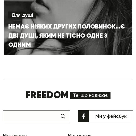
Для душі
НЕМАЄ НІЯКИХ ДРУГИХ ПОЛОВИНОК…Є
ДВІ ДУШІ, ЯКИМ НЕ ТІСНО ОДНЕ З
ОДНИМ
FREEDOM
Те, що надихає
Ми у фейсбук
Мотивація
Між рядків