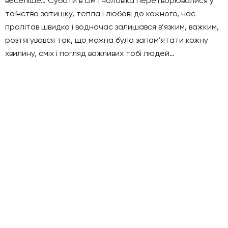
веселіше… Суботи в сім’ї чоловіка перетворювалися у
таїнство затишку, тепла і любові до кожного, час
пролітав швидко і водночас залишався в’язким, важким,
розтягувався так, що можна було запам’ятати кожну
хвилину, сміх і погляд важливих тобі людей…