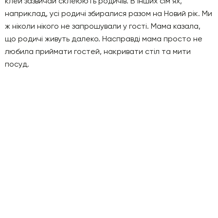
клей зазвичай склеюють родичів. В інших сім’ях,
наприклад, усі родичі збиралися разом на Новий рік. Ми
ж ніколи нікого не запрошували у гості. Мама казала,
що родичі живуть далеко. Насправді мама просто не
любила приймати гостей, накривати стіл та мити
посуд.