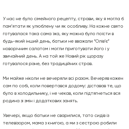
У нас не було сімейного рецепту, страви, яку я могла б
пам’ятати як улюблену чи як особливу. На кожне свято
готувалася така сама їжа, яку можна було поїсти в
будь-який інший день, батьки не вважали “Олів’є”
новорічним салатом і могли приготувати його і у
звичайний день. А на той же Новий рік щоразу
готувалося різне, без традиційних страв.
Ми майже ніколи не вечеряли всі разом. Вечеряв кожен
сам по собі, коли повертався додому: діставав те, що
було в холодильнику, і не чекав, коли підтягнеться вся
родина зі змін і додаткових занять.
Увечері, якщо батьки не сварилися, тато сидів із
телевізором, мама з книгою, а ми з сестрою робили