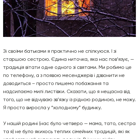
Зі своїми батьками я практично не спілкуюся. І зі
старшою сестрою. Єдина ниточка, яка нас пов’язує, —
традиція вітати одне одного зі святами. Ми робимо це
по телефону, а з появою месенджерів і дзвонити не
доводиться – просто пишемо побажання та
надсилаємо милі листівки. Сказати, що я нещасна від
того, що не відчуваю зв’язку із рідною родиною, не можу.
Я просто виросла у “холодному” будинку.
У нашій родині (нас було четверо — мама, тато, сестра
та я) не було якихось теплих сімейних традицій, які як