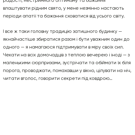
радості, нестримного оптимізму та бажання
влаштувати рідним свято, у мене незмінно настають
періоди апатії та бажання сховатися від усього світу.
І все ж таки головну традицію затишного будинку —
якнайчастіше збиратися разом і бути уважним один до
одного — я намагаюся підтримувати в міру своїх сил.
Чекати на всіх домочадців з теплою вечерею і іноді — з
маленькими сюрпризами, зустрічати та обіймати їх біля
порога, проводжати, помахавши у вікно, цілувати на ніч,
читати вголос, говорити секрети під ковдрою…