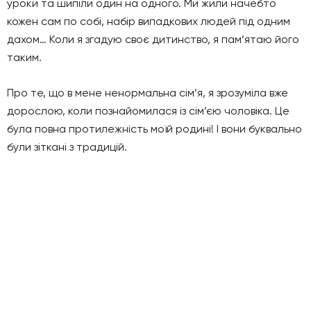
уроки та шипіли один на одного. Ми жили начебто
кожен сам по собі, набір випадкових людей під одним
дахом… Коли я згадую своє дитинство, я пам’ятаю його
таким.
Про те, що в мене ненормальна сім’я, я зрозуміла вже
дорослою, коли познайомилася із сім’єю чоловіка. Це
була повна протилежність моїй родині! І вони буквально
були зіткані з традицій.