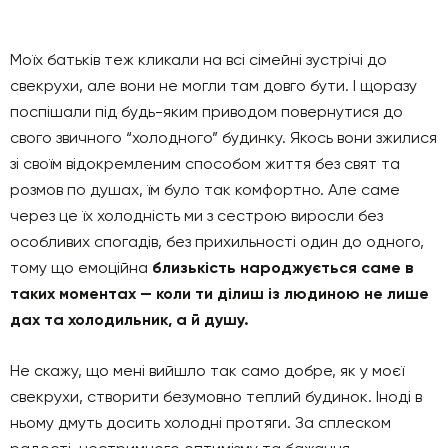
Моїх батьків теж кликали на всі сімейні зустрічі до
свекрухи, але вони не могли там довго бути. І щоразу
поспішали під будь-яким приводом повернутися до
свого звичного “холодного” будинку. Якось вони зжилися
зі своїм відокремленим способом життя без свят та
розмов по душах, їм було так комфортно. Але саме
через це їх холодність ми з сестрою виросли без
особливих спогадів, без прихильності один до одного,
тому що емоційна
близькість народжується саме в
таких моментах — коли ти ділиш із людиною не лише
дах та холодильник, а й душу.
Не скажу, що мені вийшло так само добре, як у моєї
свекрухи, створити безумовно теплий будинок. Іноді в
ньому дмуть досить холодні протяги. За сплеском