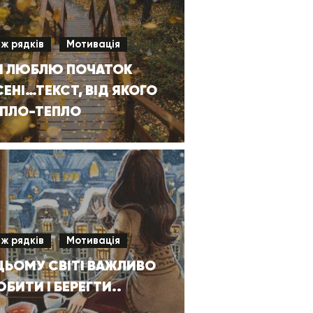
іж рядків
Мотивація
 Я ЛЮБЛЮ ПОЧАТОК
ЕНІ…ТЕКСТ, ВІД ЯКОГО
ЕПЛО-ТЕПЛО
іж рядків
Мотивація
ЦЬОМУ СВІТІ ВАЖЛИВО
БИТИ І БЕРЕГТИ..