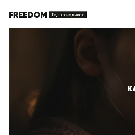
FREEDOM
Те, що надихає
К