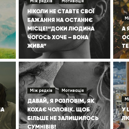
Між рядків
Мотивація
НІКОЛИ НЕ СТАВТЕ СВОЇ
М
БАЖАННЯ НА ОСТАННЄ
МІСЦЕ!“ДОКИ ЛЮДИНА
А
ЧОГОСЬ ХОЧЕ – ВОНА
ОС
ЖИВА”
Т
Між рядків
Мотивація
М
ДАВАЙ, Я РОЗПОВІМ, ЯК
ЛА
КОХАЄ ЧОЛОВІК. ЩОБ
У 
БІЛЬШЕ НЕ ЗАЛИШИЛОСЬ
ЛЮ
СУМНІВІВ!