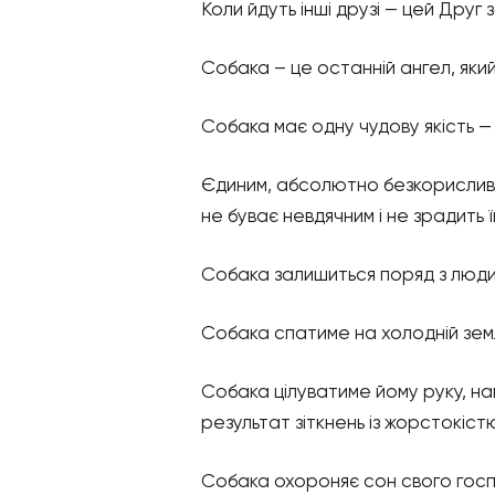
Коли йдуть інші друзі — цей Друг
Собака – це останній ангел, яки
Собака має одну чудову якість — 
Єдиним, абсолютно безкорисливим 
не буває невдячним і не зрадить її
Собака залишиться поряд з людино
Собака спатиме на холодній землі
Собака цілуватиме йому руку, на
результат зіткнень із жорстокіст
Собака охороняє сон свого госпо