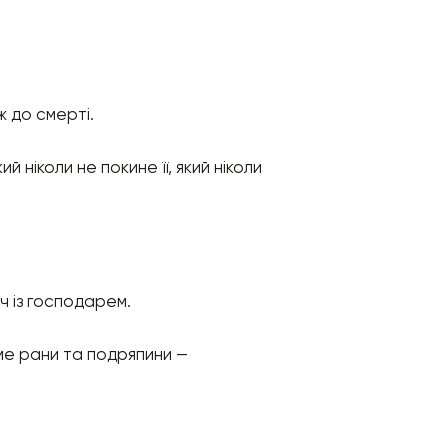
ж до смерті.
ніколи не покине її, який ніколи
уч із господарем.
име рани та подряпини —