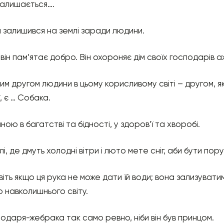
 залишається….
й залишився на землі заради людини.
він пам’ятає добро. Він охороняє дім своїх господарів а
другом людини в цьому корисливому світі – другом, який 
, є … Собака.
ю в багатстві та бідності, у здоров’ї та хворобі.
, де дмуть холодні вітри і люто мете сніг, аби бути пор
віть якщо ця рука не може дати їй води; вона зализуват
ю навколишнього світу.
даря-жебрака так само ревно, ніби він був принцом.