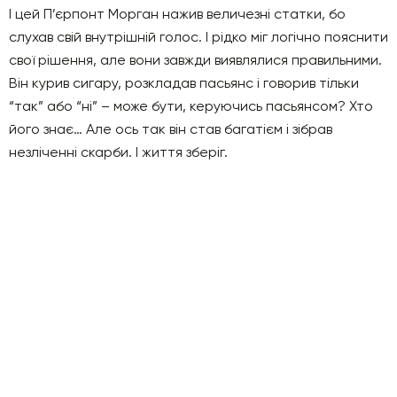
І цей П’єрпонт Морган нажив величезні статки, бо
слухав свій внутрішній голос. І рідко міг логічно пояснити
свої рішення, але вони завжди виявлялися правильними.
Він курив сигару, розкладав пасьянс і говорив тільки
“так” або “ні” – може бути, керуючись пасьянсом? Хто
його знає… Але ось так він став багатієм і зібрав
незліченні скарби. І життя зберіг.