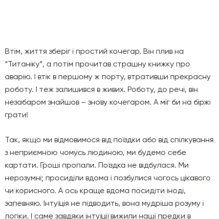
Втім, життя зберіг і простий кочегар. Він плив на
“Титаніку”, а потім прочитав страшну книжку про
аварію. І втік в першому ж порту, втративши прекрасну
роботу. І теж залишився в живих. Роботу, до речі, він
незабаром знайшов – знову кочегаром. А міг би на біржі
грати!
Так, якщо ми відмовимося від поїздки або від спілкування
з неприємною чомусь людиною, ми будемо себе
картати. Гроші пропали. Поїздка не відбулася. Ми
нерозумні; просиділи вдома і позбулися чогось цікавого
чи корисного. А ось краще вдома посидіти іноді,
запевняю. Інтуїція не підводить, вона мудріша розуму і
логіки. І саме завдяки інтуїції вижили наші предки в