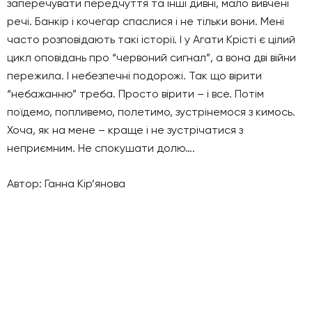
заперечувати передчуття та інші дивні, мало вивчені
речі. Банкір і кочегар спаслися і не тільки вони. Мені
часто розповідають такі історії. І у Агати Крісті є цілий
цикл оповідань про “червоний сигнал”, а вона дві війни
пережила. І небезпечні подорожі. Так що вірити
“небажанню” треба. Просто вірити – і все. Потім
поїдемо, попливемо, полетимо, зустрінемося з кимось.
Хоча, як на мене – краще і не зустрічатися з
неприємним. Не спокушати долю….
Автор: Ганна Кір’янова