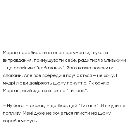
Марно перебирати в голові аргументи, шукати
виправдання, примушувати себе, радитися з близькими
– це особливе “небажання”, його важко пояснити
словами. Але все всередині пручається – не хочу! І
мудрі люди довіряють цьому почуттю. Як банкір
Морган, який здав квиток на “Титанік”:
– Ну його, – сказав, – до біса, цей “Титанік”. Я нікуди не
попливу. Мені дуже не хочеться плисти на цьому
кораблі чомусь.