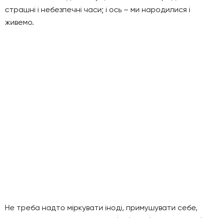
страшні і небезпечні часи; і ось – ми народилися і
живемо.
Не треба надто міркувати іноді, примушувати себе,