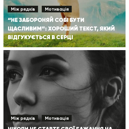
Між рядків
Мотивація
“НЕ ЗАБОРОНЯЙ СОБІ БУТИ
ЩАСЛИВИМ”: ХОРОШИЙ ТЕКСТ, ЯКИЙ
ВІДГУКУЄТЬСЯ В СЕРЦІ
Між рядків
Мотивація