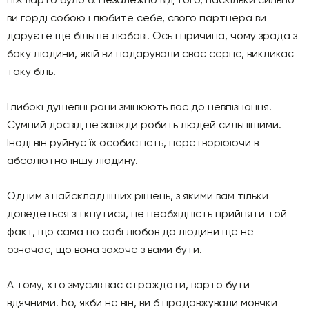
ви горді собою і любите себе, свого партнера ви
даруєте ще більше любові. Ось і причина, чому зрада з
боку людини, якій ви подарували своє серце, викликає
таку біль.
Глибокі душевні рани змінюють вас до невпізнання.
Сумний досвід не завжди робить людей сильнішими.
Іноді він руйнує їх особистість, перетворюючи в
абсолютно іншу людину.
Одним з найскладніших рішень, з якими вам тільки
доведеться зіткнутися, це необхідність прийняти той
факт, що сама по собі любов до людини ще не
означає, що вона захоче з вами бути.
А тому, хто змусив вас страждати, варто бути
вдячними. Бо, якби не він, ви б продовжували мовчки