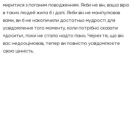
миритися з поганим поводженням. Якби не він, ваша віра
в таких людей жила б і далі. Якби він не маніпулював
вами, ви б не накопичили достатньо мудрості для
усвідомлення того моменту, коли потрібно сказати
«досить», поки не стало надто пізно. Через те, що він
вас недооцінював, тепер ви повністю усвідомлюєте
свою цінність.