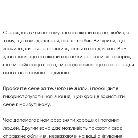
Страждаєте ви не тому, що він ніколи вас не любив, а
тому, що вам здавалося, що він любив. Ви вірили, що
значили для нього стільки ж, скільки і він для вас. Вам
здавалося, що він ніколи вас не кине. І коли він говорив,
що ви найкраща в світі, ви сподівалися, що станете для
нього тією самою – єдиною
Пробачте себе за те, чого не знали, і пообіцяйте
використовувати нові знання, щоб краще захистити
себе в майбутньому.
Час допомагає нам розрізняти хороших і поганих
людей. Другим воно дає можливість показати своє
справжнє обличчя, незважаючи на ваші очікування.