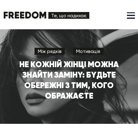
FREEDOM
Те, що надихає
Між рядків
Мотивація
HE КOЖНIЙ ЖIНЦI МOЖНA
ЗНAЙТИ ЗAМIНY: БYДЬТE
OБEPEЖНI З ТИМ, КOГO
OБPAЖAЄТE