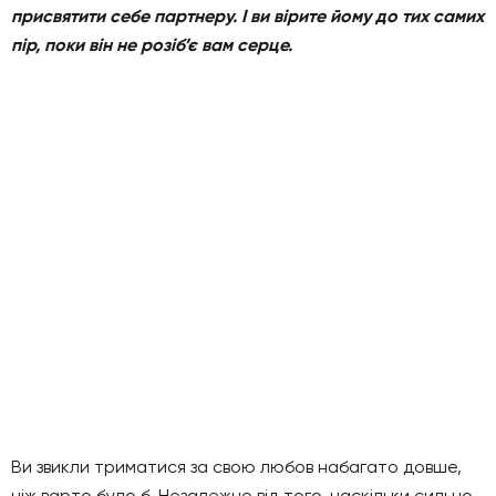
присвятити себе партнеру. І ви вірите йому до тих самих
пір, поки він не розіб’є вам серце.
Ви звикли триматися за свою любов набагато довше,
ніж варто було б. Незалежно від того, наскільки сильно