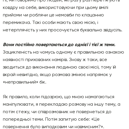
ковдру на себе, використовуючи при цьому вмілі
прийоми чи роблячи це немовби по клацанню
перемикача. Такі особи мають свою місію, і
нетерплячість у них просочується буквально звідусіль.
Вони постійно повертаються до однієї і тієї ж теми.
Зацикленість на чомусь одному є правильною ознакою
наявності прихованих намірів. Знову ж таки, все
зводиться до виконання людиною своєї місії, тому їй
вкрай невигідно, якщо розмова змінює напрямок у
«неправильний» бік.
Як правило, коли підозрюю, що мною намагаються
маніпулювати, я перекладаю розмову на іншу тему, а
потім стежу, чи співрозмовник не повернеться до
попередньої теми. Потім запитую себе: «Це
повернення було випадковим чи навмисним?».