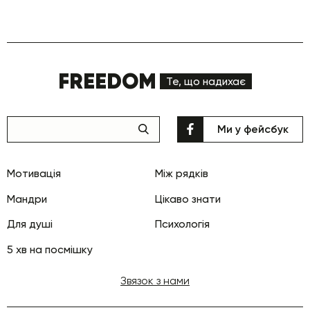
FREEDOM
Те, що надихає
Ми у фейсбук
Мотивація
Між рядків
Мандри
Цікаво знати
Для душі
Психологія
5 хв на посмішку
Звязок з нами