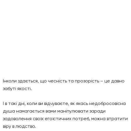
Інколи здається, що чесність та прозорість – це давно
забуті якості.
І в такі дні, коли ви відчуваєте, як якась недобросовісна
душа намагається вами маніпулювати заради
задоволення своїх егоїстичних потреб, можна втратити
віру в людство.