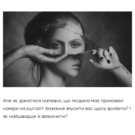
Але як дізнатися напевно, що людина має приховані
наміри на кшталт бажання змусити вас щось зробити? І
як найшвидше їх визначити?