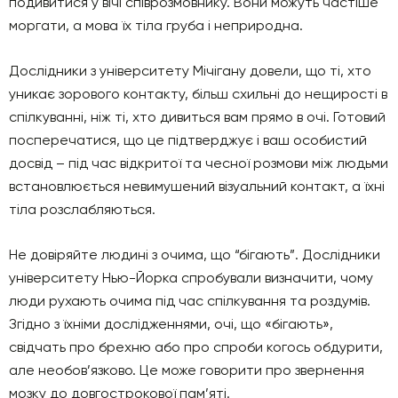
подивитися у вічі співрозмовнику. Вони можуть частіше
моргати, а мова їх тіла груба і неприродна.
Дослідники з університету Мічігану довели, що ті, хто
уникає зорового контакту, більш схильні до нещирості в
спілкуванні, ніж ті, хто дивиться вам прямо в очі. Готовий
посперечатися, що це підтверджує і ваш особистий
досвід – під час відкритої та чесної розмови між людьми
встановлюється невимушений візуальний контакт, а їхні
тіла розслабляються.
Не довіряйте людині з очима, що “бігають”. Дослідники
університету Нью-Йорка спробували визначити, чому
люди рухають очима під час спілкування та роздумів.
Згідно з їхніми дослідженнями, очі, що «бігають»,
свідчать про брехню або про спроби когось обдурити,
але необов’язково. Це може говорити про звернення
мозку до довгострокової пам’яті.