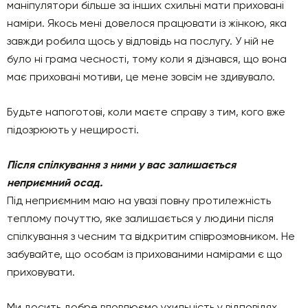
маніпулятори більше за інших схильні мати приховані
наміри. Якось мені довелося працювати із жінкою, яка
завжди робила щось у відповідь на послугу. У ній не
було ні грама чесності, тому коли я дізнався, що вона
має приховані мотиви, це мене зовсім не здивувало.
Будьте напоготові, коли маєте справу з тим, кого вже
підозрюють у нещирості.
Після спілкування з ними у вас залишається
неприємний осад.
Під неприємним маю на увазі повну протилежність
теплому почуттю, яке залишається у людини після
спілкування з чесним та відкритим співрозмовником. Не
забувайте, що особам із прихованими намірами є що
приховувати.
Ми досить добре вловлюємо ухильність у відповідях.