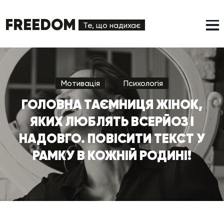
FREEDOM
Те, що надихає
Мотивація
Психологія
ГОЛОВНА ТАЄМНИЦЯ ЖІНОК,
ЯКИХ ЛЮБЛЯТЬ ВСЕРЙОЗ І
НАДОВГО. ПОВІСИТИ ТЕКСТ У
РАМКУ В КОЖНІЙ РОДИНІ!