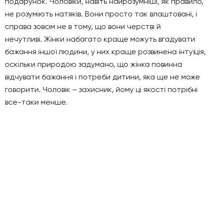
подарунок. Чоловіки, навіть найрозумніші, як правило,
не розуміють натяків. Вони просто так влаштовані, і
справа зовсім не в тому, що вони черстві й
нечутливі. Жінки набагато краще можуть вгадувати
бажання іншої людини, у них краще розвинена інтуїція,
оскільки природою задумано, що жінка повинна
відчувати бажання і потреби дитини, яка ще не може
говорити. Чоловік – захисник, йому ці якості потрібні
все-таки менше.