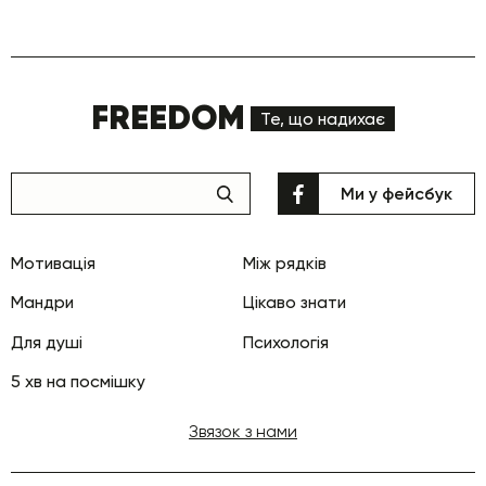
FREEDOM
Те, що надихає
Ми у фейсбук
Мотивація
Між рядків
Мандри
Цікаво знати
Для душі
Психологія
5 хв на посмішку
Звязок з нами