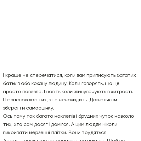
І краще не сперечатися, коли вам приписують багатих
батьків або кохану людину. Коли говорять, що це
просто повезло! І навіть коли звинувачують в хитрості.
Це заспокоює тих, хто ненавидить. Дозволяє їм
зберегти самооцінку.
Ось тому так багато наклепів і брудних чуток навколо
тих, хто сам досяг і домігся. А цим людям ніколи
викривати мерзенні плітки. Вони трудяться.
А іноді – навмисне не реагують на наклеп. Щоб не