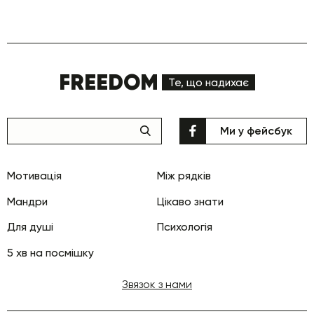
FREEDOM
Те, що надихає
Ми у фейсбук
Мотивація
Між рядків
Мандри
Цікаво знати
Для душі
Психологія
5 хв на посмішку
Звязок з нами