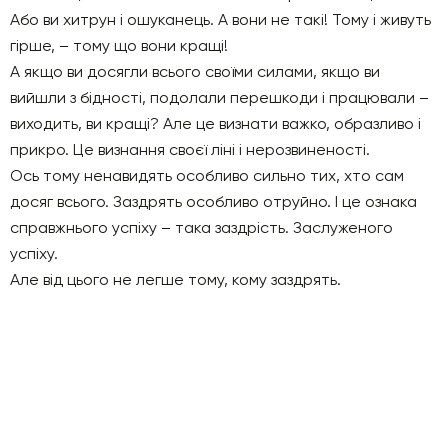
Або ви хитрун і ошуканець. А вони не такі! Тому і живуть
гірше, – тому що вони кращі!
А якщо ви досягли всього своїми силами, якщо ви
вийшли з бідності, подолали перешкоди і працювали –
виходить, ви кращі? Але це визнати важко, образливо і
прикро. Це визнання своєї ліні і нерозвиненості.
Ось тому ненавидять особливо сильно тих, хто сам
досяг всього. Заздрять особливо отруйно. І це ознака
справжнього успіху – така заздрість. Заслуженого
успіху.
Але від цього не легше тому, кому заздрять.