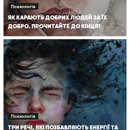
Психологія
ЯК КАРАЮТЬ ДОБРИХ ЛЮДЕЙ ЗА ЇХ
ДОБРО. ПРОЧИТАЙТЕ ДО КІНЦЯ!
Психологія
ТРИ РЕЧІ, ЯКІ ПОЗБАВЛЯЮТЬ ЕНЕРГІЇ ТА