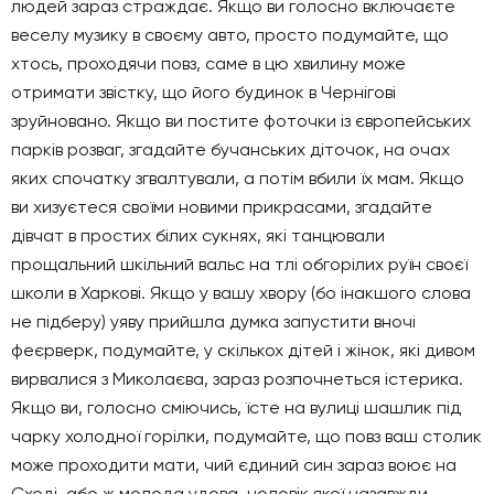
людей зараз страждає. Якщо ви голосно включаєте
веселу музику в своєму авто, просто подумайте, що
хтось, проходячи повз, саме в цю хвилину може
отримати звістку, що його будинок в Чернігові
зруйновано. Якщо ви постите фоточки із європейських
парків розваг, згадайте бучанських діточок, на очах
яких спочатку згвалтували, а потім вбили їх мам. Якщо
ви хизуєтеся своїми новими прикрасами, згадайте
дівчат в простих білих сукнях, які танцювали
прощальний шкільний вальс на тлі обгорілих руїн своєї
школи в Харкові. Якщо у вашу хвору (бо інакшого слова
не підберу) уяву прийшла думка запустити вночі
феєрверк, подумайте, у скількох дітей і жінок, які дивом
вирвалися з Миколаєва, зараз розпочнеться істерика.
Якщо ви, голосно сміючись, їсте на вулиці шашлик під
чарку холодної горілки, подумайте, що повз ваш столик
може проходити мати, чий єдиний син зараз воює на
Сході, або ж молода удова, чоловік якої назавжди