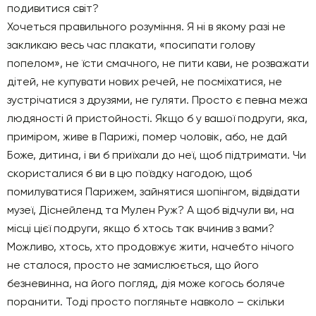
подивитися світ?
Хочеться правильного розуміння. Я ні в якому разі не
закликаю весь час плакати, «посипати голову
попелом», не їсти смачного, не пити кави, не розважати
дітей, не купувати нових речей, не посміхатися, не
зустрічатися з друзями, не гуляти. Просто є певна межа
людяності й пристойності. Якщо б у вашої подруги, яка,
приміром, живе в Парижі, помер чоловік, або, не дай
Боже, дитина, і ви б приїхали до неї, щоб підтримати. Чи
скористалися б ви в цю поїздку нагодою, щоб
помилуватися Парижем, зайнятися шопінгом, відвідати
музеї, Діснейленд та Мулен Руж? А щоб відчули ви, на
місці цієї подруги, якщо б хтось так вчинив з вами?
Можливо, хтось, хто продовжує жити, начебто нічого
не сталося, просто не замислюється, що його
безневинна, на його погляд, дія може когось боляче
поранити. Тоді просто погляньте навколо – скільки