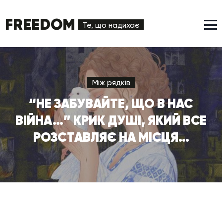
FREEDOM
Те, що надихає
Між рядків
“НЕ ЗАБУВАЙТЕ, ЩО В НАС
ВІЙНА…” КРИК ДУШІ, ЯКИЙ ВСЕ
РОЗСТАВЛЯЄ НА МІСЦЯ…