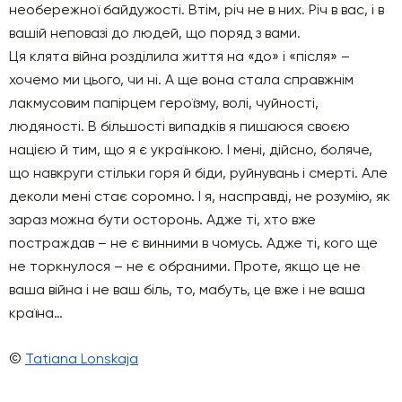
необережної байдужості. Втім, річ не в них. Річ в вас, і в
вашій неповазі до людей, що поряд з вами.
Ця клята війна розділила життя на «до» і «після» –
хочемо ми цього, чи ні. А ще вона стала справжнім
лакмусовим папірцем героїзму, волі, чуйності,
людяності. В більшості випадків я пишаюся своєю
нацією й тим, що я є українкою. І мені, дійсно, боляче,
що навкруги стільки горя й біди, руйнувань і смерті. Але
деколи мені стає соромно. І я, насправді, не розумію, як
зараз можна бути осторонь. Адже ті, хто вже
постраждав – не є винними в чомусь. Адже ті, кого ще
не торкнулося – не є обраними. Проте, якщо це не
ваша війна і не ваш біль, то, мабуть, це вже і не ваша
країна…
©
Tatiana Lonskaja