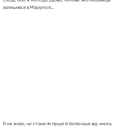
залишився в Маріуполі…
Я не знаю, чи стане їм гірше й болючіше від чиєїсь