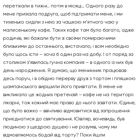
перетікали в тижні.. потім в місяці… Одного разу до
мене приїхала подруга, щоб підтримати мене, і ми
тихенько сиділи з нею за чашкою м’ятного чаю у
малесенькому кафе. Таких кафе там було багато, адже
родичів, які бажали бути зі своїми помираючими
близькими до останнього, вистачало, і всім необхідно
було щось їсти – хоча б один раз на добу. І от поряд за
столиком з’явилась гучна компанія – в одного із них був
день народження. Я думаю, що іменинник працював
десь поруч, і в обідню перерву друзі з тортом і пляшкою
шампанського вирішили його привітати. В мене не
викликало це жодних претензій – кафе не на території
лікарні, тож кожний має право до нього завітати. Єдине,
що було важко – ввічливо відмовитися від запрошення
приєднатися до святкування. Ювіляр, вочевидь, був
людиною з щедрою душею і не розумів, чому ми
відмовляємось бодай від торту? Поки йшли