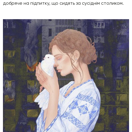
добряче на підпитку, що сидять за сусіднім столиком.