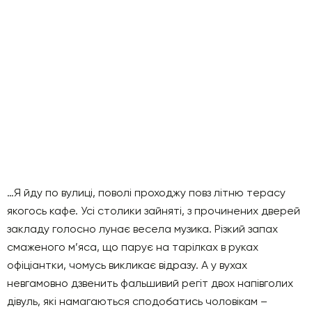
…Я йду по вулиці, поволі проходжу повз літню терасу
якогось кафе. Усі столики зайняті, з прочинених дверей
закладу голосно лунає весела музика. Різкий запах
смаженого м’яса, що парує на тарілках в руках
офіціантки, чомусь викликає відразу. А у вухах
невгамовно дзвенить фальшивий регіт двох напівголих
дівуль, які намагаються сподобатись чоловікам –