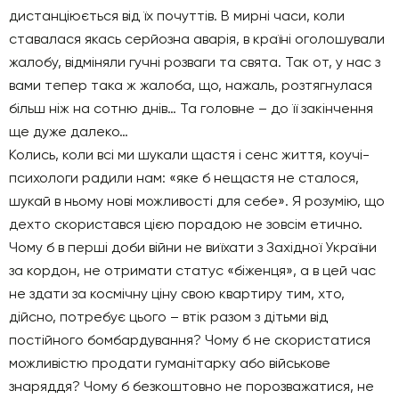
дистанціюється від їх почуттів. В мирні часи, коли
ставалася якась серйозна аварія, в країні оголошували
жалобу, відміняли гучні розваги та свята. Так от, у нас з
вами тепер така ж жалоба, що, нажаль, розтягнулася
більш ніж на сотню днів… Та головне – до її закінчення
ще дуже далеко…
Колись, коли всі ми шукали щастя і сенс життя, коучі-
психологи радили нам: «яке б нещастя не сталося,
шукай в ньому нові можливості для себе». Я розумію, що
дехто скористався цією порадою не зовсім етично.
Чому б в перші доби війни не виїхати з Західної України
за кордон, не отримати статус «біженця», а в цей час
не здати за космічну ціну свою квартиру тим, хто,
дійсно, потребує цього – втік разом з дітьми від
постійного бомбардування? Чому б не скористатися
можливістю продати гуманітарку або військове
знаряддя? Чому б безкоштовно не порозважатися, не