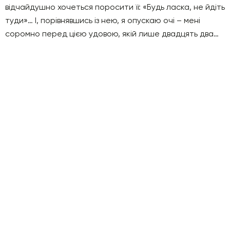
відчайдушно хочеться поросити її: «Будь ласка, не йдіть
туди»… І, порівнявшись із нею, я опускаю очі – мені
соромно перед цією удовою, якій лише двадцять два…