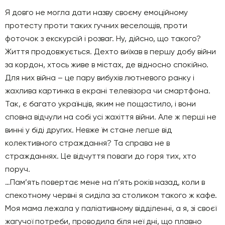
Я довго не могла дати назву своєму емоційному
протесту проти таких гучних веселощів, проти
фоточок з екскурсій і розваг. Ну, дійсно, що такого?
Життя продовжується. Дехто виїхав в першу добу війни
за кордон, хтось живе в містах, де відносно спокійно.
Для них війна – це пару вибухів лютневого ранку і
жахлива картинка в екрані телевізора чи смартфона.
Так, є багато українців, яким не пощастило, і вони
сповна відчули на собі усі жахіття війни. Але ж перші не
винні у біді других. Невже їм стане легше від
колективного страждання? Та справа не в
стражданнях. Це відчуття поваги до горя тих, хто
поруч.
…Пам’ять повертає мене на п’ять років назад, коли в
спекотному червні я сиділа за столиком такого ж кафе.
Моя мама лежала у паліативному відділенні, а я, зі своєї
жагучої потреби, проводила біля неї дні, що плавно