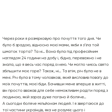
Через роки я розмірковую про почуття того дня. Чи
було б зрадою, відносно моєї мами, якби я з’їла той
шматок торта? Та ні… Вона була під професійним
наглядом 24 години на добу і, бідна, переважно і не
знала, що я весь час поряд із нею. Чи могло чиєсь свято
збільшити моє горе? Також, ні… Та втім, річ була не в
мені. Річ була в тому чоловікові, який висловив повагу до
моїх почуттів, моєї біди. Бачивши мене вперше в житті,
він просто вважав для себе неможливим радіти поряд з
людиною, якій зараз дуже погано й боляче…
А сьогодні боляче мільйонам людей. І я звертаюся до
тої частини українців, яка не розуміє цього і