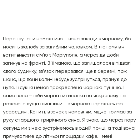
Переплутати неможливо – вона завжди в чорному, бо
носить жалобу за загиблим чоловіком. В лютому він
встиг вивезти сім’ю з Маріуполя, а через дві доби
загинув на фронті. З її мамою, що залишалася в підвалі
свого будинку, зв’язок перервався іще в березні, тож
шанс, що вони коли-небудь зустрінуться, прямує до
нуля. Її сукня немов прокреслена чорною тушшю. І
сама вона – ніби чорна витинанка на яскравому тлі
рожевого куща шипшини – з чорною порожнечею
усередині. Котить візочок з немовлям, міцно тримає за
руку старшого трирічного сина. Я знаю, що через пару
секунд ми з нею зустрінемось в одній точці, а тоді вона
прямуватиме до літньої площадки кафе. І мені