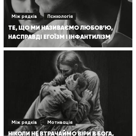
Між рядків
Психологія
ТЕ, ЩО МИ НАЗИВАЄМО ЛЮБОВ’Ю,
НАСПРАВДІ ЕГОЇЗМ І ІНФАНТИЛІЗМ
Між рядків
Мотивація
НІКОЛИ НЕ ВТРАЧАЙМО ВІРИ В БОГА,