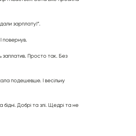
 дали зарплату!”.
 І повернув.
сь заплатив. Просто так. Без
укала подешевше. І весільну
 бідні. Добрі та злі. Щедрі та не