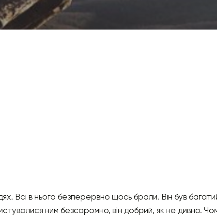
х. Всі в нього безперервно щось брали. Він був багатий
стувалися ним безсоромно, він добрий, як не дивно. Чом