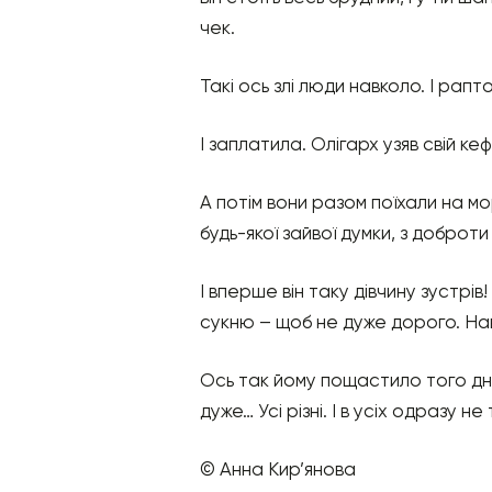
чек.
Такі ось злі люди навколо. І рап
І заплатила. Олігарх узяв свій ке
А потім вони разом поїхали на мо
будь-якої зайвої думки, з доброти
І вперше він таку дівчину зустрі
сукню – щоб не дуже дорого. На
Ось так йому пощастило того дня, 
дуже… Усі різні. І в усіх одразу 
© Анна Кир’янова