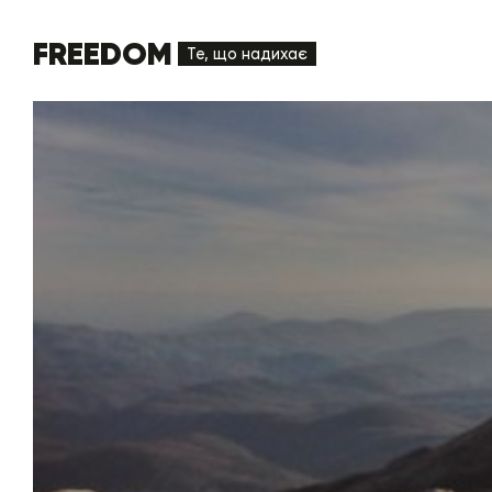
FREEDOM
Те, що надихає