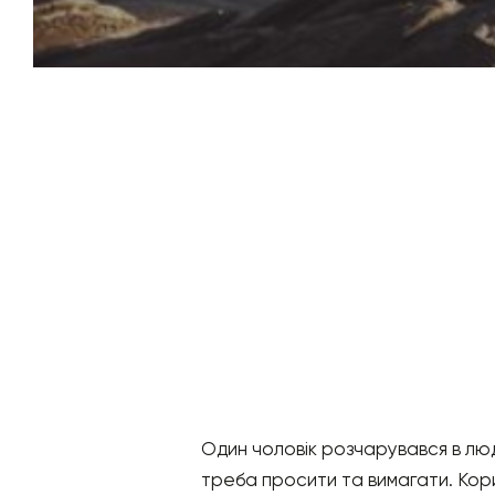
Один чоловік розчарувався в людя
треба просити та вимагати. Кори