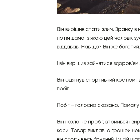
Він вирішив стати злим. Зранку в
потім дама, з якою цей чоловік з
віддавав. Навіщо? Він же багатий
І він вирішив зайнятися здоров’ям.
Він одягнув спортивний костюм і
побіг.
Побіг – голосно сказано. Помалу 
Він і коло не пробіг, втомився і в
каси. Товар виклав, а грошей нема
він стоїть весь брудний, і у тій 