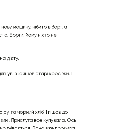
нову машину, нібито в борг, а
сто. Борги, йому ніхто не
на дієту.
гнув, знайшов старі кросівки. І
фіру та чорний хліб. І пішов до
азині. Прислуга все купувала. Ось
касир гнівається. Вона вже пробила