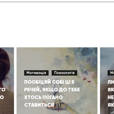
Мотивація
Психологія
М
ПООБІЦЯЙ СОБІ ЦІ 5
ЛЮ
ГО
РЕЧЕЙ, ЯКЩО ДО ТЕБЕ
ЯК
ЩО
ХТОСЬ ПОГАНО
Н
СТАВИТЬСЯ
ЯК