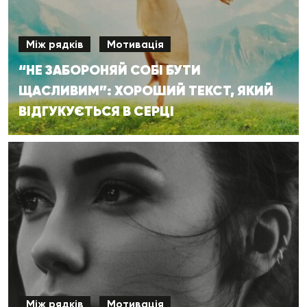
Між рядків
Мотивація
“НЕ ЗАБОРОНЯЙ СОБІ БУТИ
ЩАСЛИВИМ”: ХОРОШИЙ ТЕКСТ, ЯКИЙ
ВІДГУКУЄТЬСЯ В СЕРЦІ
Між рядків
Мотивація