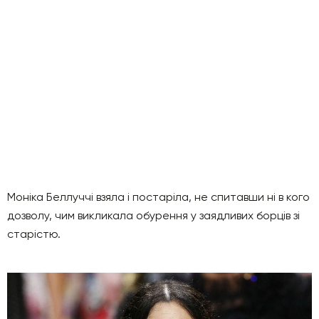
Моніка Беллуччі взяла і постаріла, не спитавши ні в кого
дозволу, чим викликала обурення у заядливих борців зі
старістю.