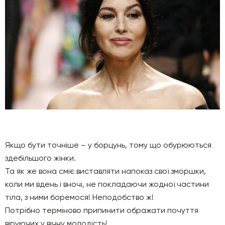
Якщо бути точніше – у борцунь, тому що обурюються
здебільшого жінки.
Та як же вона сміє виставляти напоказ свої зморшки,
коли ми вдень і вночі, не покладаючи жодної частини
тіла, з ними боремося! Неподобство ж!
Потрібно терміново припинити ображати почуття
віруючих у вічну молодість!