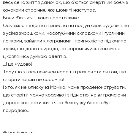
весь сенс життя дамочок, що б’ються смертним боєм з
ознаками старіння, яке щомиті наступає.
Вони б’ються – вона просто живе.
Ось взяла недавно і винесла на подіум своє чудове тіло
з усіма зморшками, носогубними складками і гусячими
лапками, зайвими кілограмами і припухлістю під очима,
з усім, що дала природа, не соромлячись і зовсім не
цікавлячись думкою адептів.
…І це чудово!
Тому що хтось повинен нарешті розповісти світові, що
старіти зовсім не соромно!
І хто, як не блискуча Моніка, може продемонструвати,
що старіти можна красиво і з гідністю, не витрачаючи
дорогоцінні роки життя на безглузду боротьбу з
природою…