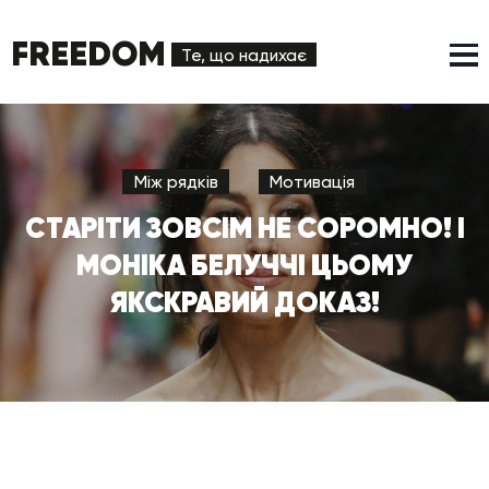
FREEDOM
Те, що надихає
Між рядків
Мотивація
СТАРІТИ ЗОВСІМ НЕ СОРОМНО! І
МОНІКА БЕЛУЧЧІ ЦЬОМУ
ЯКСКРАВИЙ ДОКАЗ!