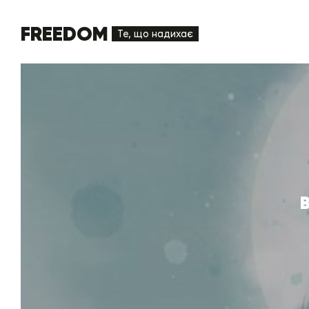
FREEDOM
Те, що надихає
В