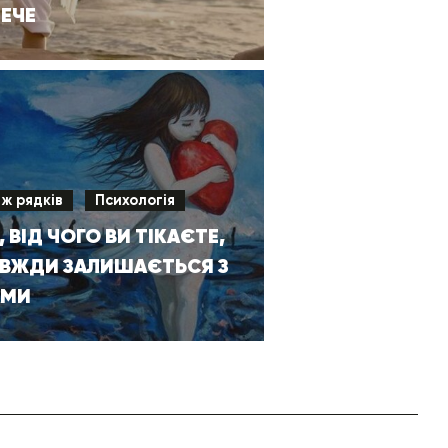
ЕЧЕ
іж рядків
Психологія
, ВІД ЧОГО ВИ ТІКАЄТЕ,
АВЖДИ ЗАЛИШАЄТЬСЯ З
АМИ