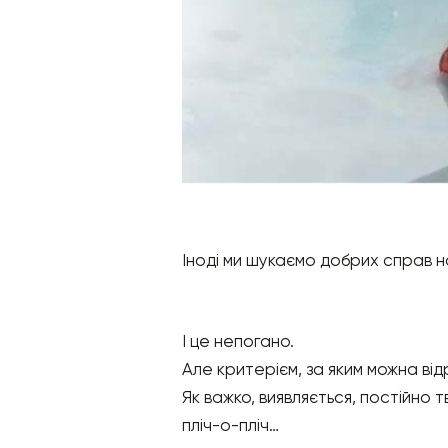
Іноді ми шукаємо добрих справ на
І це непогано.
Але критерієм, за яким можна ві
Як важко, виявляється, постійно 
пліч-о-пліч…