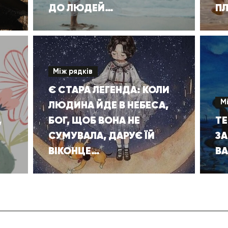
ДО ЛЮДЕЙ…
ПЛ
Між рядків
Є СТАРА ЛЕГЕНДА: КОЛИ
М
ЛЮДИНА ЙДЕ В НЕБЕСА,
,
БОГ, ЩОБ ВОНА НЕ
ТЕ
СУМУВАЛА, ДАРУЄ ЇЙ
З
ВІКОНЦЕ…
В