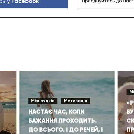
Facebook
сь у
Приєднуйтесь до нас:
М
Між рядків
Мотивація
«Р
НАСТАЄ ЧАС, КОЛИ
БУ
БАЖАННЯ ПРОХОДИТЬ.
СК
ДО ВСЬОГО. І ДО РЕЧЕЙ, І
ПР