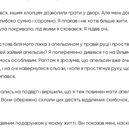
вся, іншим хлопцям дозволили грати у дворі. Але мені до
 глибоко сумно і соромно. Я плакав і не хотів більше жити
ла покривало, під якими я сховався. Я підвів очі.
тояв біля мого ліжка з апельсином у правій руці і простяг
цей зайвий апельсин? Я поперемінно дивився то на Вільяма
мось особливим. Раптом я зрозумів, що апельсин вже оч
 і на очі навернулися сльози, і коли я простягнув руку, що
сипався.
лись на подвір’ї і вирішили, що я теж повинен мати апел
у. Вони обережно склали цих десять відділених скибочок,
вяним подарунком у моєму житті. Він показав мені, наск