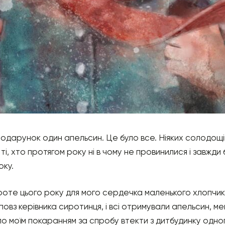
одарунок один апельсин. Це було все. Ніяких солодощів.
і, хто протягом року ні в чому не провинилися і завжди
оку.
роте цього року для мого сердечка маленького хлопчик
 повз керівника сиротинця, і всі отримували апельсин, м
ло моїм покаранням за спробу втекти з дитбудинку одног