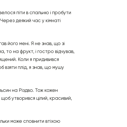
велося піти в спальню і пробути
. Через деякий час у кімнаті
ав його мені. Я не знав, що зі
, то на фрукт, і гостро відчував,
ищений. Коли я придивився
б взяти плід, я знав, що мушу
ьсин на Різдво. Тож кожен
 щоб утворився цілий, красивий,
ільки може сповнити втіхою