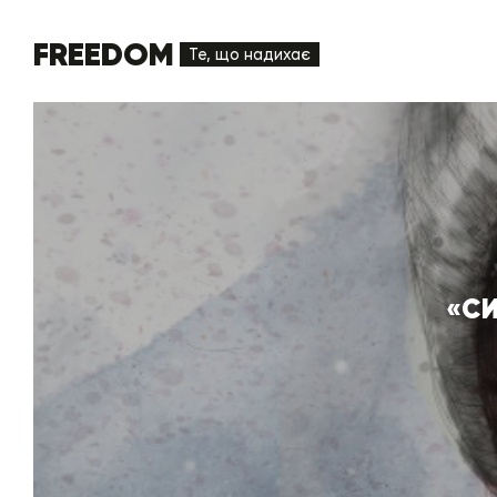
FREEDOM
Те, що надихає
«СИ