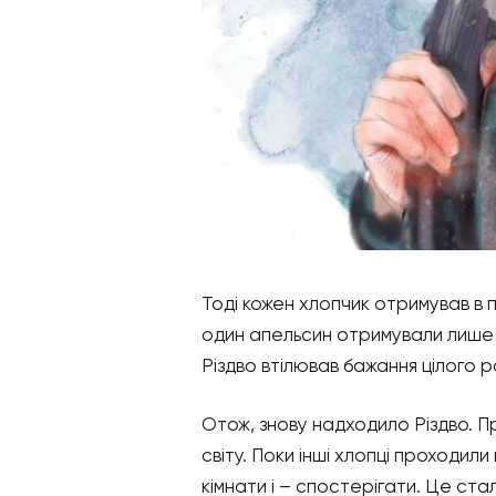
Тоді кожен хлопчик отримував в п
один апельсин отримували лише т
Різдво втілював бажання цілого р
Отож, знову надходило Різдво. П
світу. Поки інші хлопці проходили
кімнати і – спостерігати. Це ста