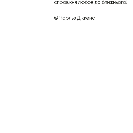
справжня любов до ближнього!
© Чарльз Діккенс