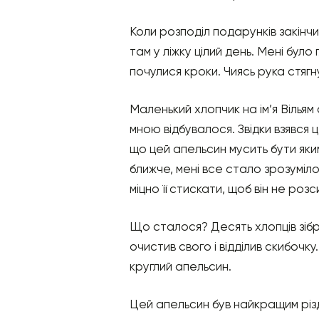
Коли розподіл подарунків закінчи
там у ліжку цілий день. Мені було
почулися кроки. Чиясь рука стягну
Маленький хлопчик на ім’я Вільям с
мною відбувалося. Звідки взявся 
що цей апельсин мусить бути яки
ближче, мені все стало зрозуміло,
міцно її стискати, щоб він не роз
Що сталося? Десять хлопців зібра
очистив свого і відділив скибочк
круглий апельсин.
Цей апельсин був найкращим різд