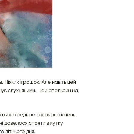
 Ніяких іграшок. Але навіть цей
 був слухняними. Цей апельсин на
а воно ледь не означало кінець
ені довелося стояти в кутку
о літнього дня.