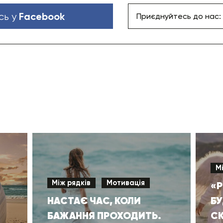
Facebook
сь у
Приєднуйтесь до нас:
М
Між рядків
Мотивація
«Р
НАСТАЄ ЧАС, КОЛИ
БУ
БАЖАННЯ ПРОХОДИТЬ.
СК